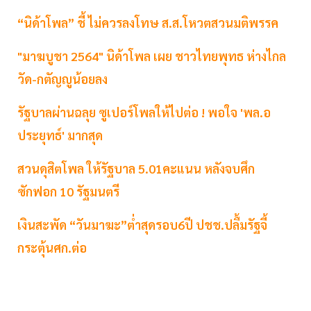
“นิด้าโพล” ชี้ ไม่ควรลงโทษ ส.ส.โหวตสวนมติพรรค
"มาฆบูชา 2564" นิด้าโพล เผย ชาวไทยพุทธ ห่างไกล
วัด-กตัญญูน้อยลง
รัฐบาลผ่านฉลุย ซูเปอร์โพลให้ไปต่อ ! พอใจ 'พล.อ
ประยุทธ์' มากสุด
สวนดุสิตโพล ให้รัฐบาล 5.01คะแนน หลังจบศึก
ซักฟอก 10 รัฐมนตรี
เงินสะพัด “วันมาฆะ”ต่ำสุดรอบ6ปี ปชช.ปลื้มรัฐจี้
กระตุ้นศก.ต่อ