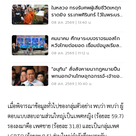
ในหลวง ทรงรับศพผู้เสียชีวิตเหตุก
ราดยิง รร.เทพศิรินทร์ ไว้ในพระบรม
ราชานุเคราะห์
08 ส.ค. 2569 | 13:40 น.
คมนาคม ศึกษาระบบจราจรมอสโก
หวังไทยต่อยอด เชื่อมข้อมูลเรียล
ไทม์ แก้รถติด
08 ส.ค. 2569 | 11:12 น.
"อนุทิน" สั่งสังคายนากฎหมายปืน
พกนอกบ้านโทษอุกฉกรรจ์-เจ้าของ
โดนหนัก
08 ส.ค. 2569 | 10:40 น.
เมื่อพิจารณาข้อมูลทั่วไปของกลุ่มตัวอย่าง พบว่า พบว่า ผู้
ตอบแบบสอบถามส่วนใหญ่เป็นเพศหญิง (ร้อยละ 59.7)
รองลงมาคือ เพศชาย (ร้อยละ 31.8) และเป็นกลุ่มเพศ
LGBTQ (ร้อยละ 8.5) ส่วนใหญ่กำลังศึกษาระดับ