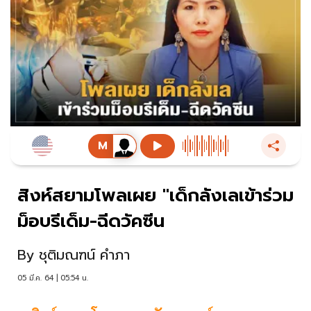
สิงห์สยามโพลเผย "เด็กลังเลเข้าร่วม
ม็อบรีเด็ม-ฉีดวัคซีน
By
ชุติมณฑน์ คำภา
05 มี.ค. 64 | 05:54 น.