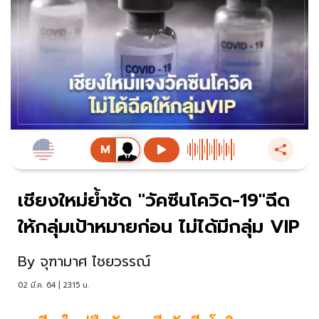
เชียงใหม่ย้ำชัด "วัคซีนโควิด-19"ฉีด
ให้กลุ่มเป้าหมายก่อน ไม่ได้มีกลุ่ม VIP
By
จุฑามาศ ไชยวรรณ์
02 มี.ค. 64 | 23:15 น.