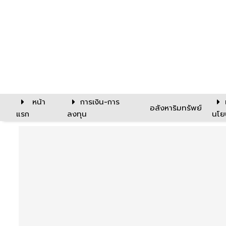
หน้า
การเงิน-การ
อสังหาริมทรัพย์
แรก
ลงทุน
นโย