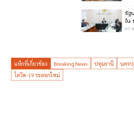
รัฐ
ใน 
แสน
07 ส.
แท็กที่เกี่ยวข้อง
Breaking News
ปทุมธานี
นครป
โควิด-19 ระลอกใหม่