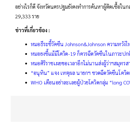
อย่างไรก็ดี จังหวัดนครปฐมยังคงทำการค้นหาผู้ติดเชื้อในกลุ่
29,333 ราย
ข่าวที่เกี่ยวข้อง :
หมอธีระชี้วัคซีน Johnson&Johnson ความหวังให
หมอยงชี้แม้มีโควิด-19 ก็ควรฉีดวัคซีนในภาวะปก
หมอศิริราชเผยขอเวลาอีกไม่นานส่งผู้ว่าฯสมุทรสา
“อนุทิน” แจง เหตุผล นายกฯ ชวดฉีดวัคซีนโควิ
WHO เตือนอย่าละเลยผู้ป่วยโควิดกลุ่ม “long C