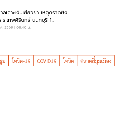
บาลเคาะเงินเยียวยา เหตุกราดยิง
ร.ร.เทพศิรินทร์ นนทบุรี 1
-1ล้าน
ค. 2569 | 08:40 น.
ฐม
โควิด-19
COVID19
โควิด
ตลาดสี่มุมเมือง