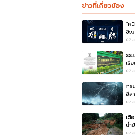
ข่าวที่เกี่ยวข้อง
“หนี-ซ่อน-
ขิญ
07 ส.
รร.
เรี
เหต
07 ส.
กรมอ
อีส
ระว
07 ส.
เตื
น้ำ
07 ส.