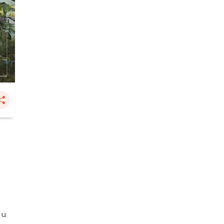
ม
 น.