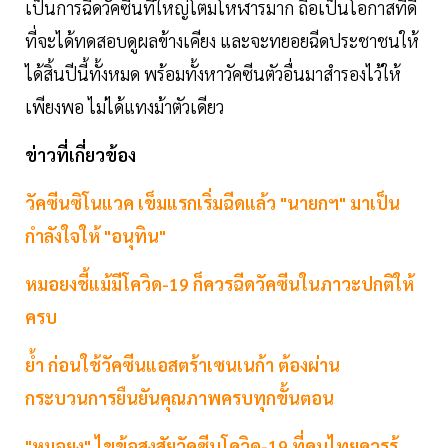
เป็นการฉีดวัคซีนที่ใหญ่โตมโหฬารมาก ถือเป็นโอกาสที่ดี
ที่จะได้ทดสอบดูผลข้างเคียง และจะทยอยฉีดประชาชนให้
ได้สิ้นปีนี้ทั้งหมด พร้อมทั้งหาวัคซีนตัวอื่นมาสำรองไว้ให้
เพียงพอ ไม่ได้แทงม้าตัวเดียว
ข่าวที่เกี่ยวข้อง
วัคซีนซิโนแวค เข็มแรกเริ่มฉีดแล้ว "นายกฯ" มาเป็น
กำลังใจให้ "อนุทิน"
หมอยงชี้แม้มีโควิด-19 ก็ควรฉีดวัคซีนในภาวะปกติให้
ครบ
ย้ำ ก่อนใช้วัคซีนแอสตร้าเซนเนก้า ต้องผ่าน
กระบวนการยืนยันคุณภาพครบทุกขั้นตอน
"หมอยง" ไขข้อสงสัยวัคซีนโควิด-19 ที่คนไทยควรรู้