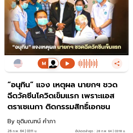
“อนุทิน” แจง เหตุผล นายกฯ ชวด
ฉีดวัคซีนโควิดเข็มแรก เพราะแอส
ตราเซเนกา ติดกรรมสิทธิ์เอกชน
By
ชุติมณฑน์ คำภา
28 ก.พ. 64 | 03:11 น.
อัปเดตล่าสุด :
28 ก.พ. 64 | 03:18 น.