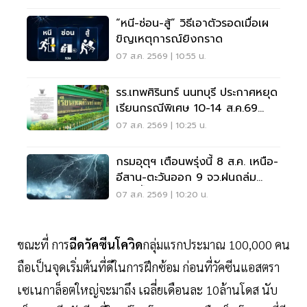
“หนี-ซ่อน-สู้” วิธีเอาตัวรอดเมื่อเผ
ขิญเหตุการณ์ยิงกราด
07 ส.ค. 2569 | 10:55 น.
รร.เทพศิรินทร์ นนทบุรี ประกาศหยุด
เรียนกรณีพิเศษ 10-14 ส.ค.69
หลังเหตุกราดยิง
07 ส.ค. 2569 | 10:25 น.
กรมอุตุฯ เตือนพรุ่งนี้ 8 ส.ค. เหนือ-
อีสาน-ตะวันออก 9 จว.ฝนถล่ม
ระวังน้ำท่วมฉับพลัน
07 ส.ค. 2569 | 10:20 น.
ขณะที่ การ
ฉีดวัคซีนโควิด
กลุ่มแรกประมาณ 100,000 คน
ถือเป็นจุดเริ่มต้นที่ดีในการฝึกซ้อม ก่อนที่วัคซีนแอสตรา
เซเนกาล็อตใหญ่จะมาถึง เฉลี่ยเดือนละ 10ล้านโดส นับ