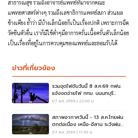
สาธารณสุข รวมถึงอาจารย์แพทย์ที่มาจากคณะ
แพทยศาสตร์ต่างๆ รวมถึงเลขาธิการแพทย์สภา ส่วนผล
ข้างเคียง ย้ำว่า มีบ้างเล็กน้อยก็เป็นเรื่องปกติ เพราะการฉีด
วัคซีนตัวอื่น เราก็มีไข้ต่ำๆมีอาการครั่นเนื้อครั่นตัวเล็กน้อย
เป็นเรื่องที่อยู่ในการควบคุมของแพทย์และยอมรับได้
ข่าวที่เกี่ยวข้อง
รวมจุดไฟดับวันนี้ 8 ส.ค.69 กฟน.
แจ้งงดจ่ายไฟ กทม. นนนทบุรี
สมุทรปราการ
07 ส.ค. 2569 | 22:00 น.
สภาพอากาศวันนี้ - 13 ส.ค.ไทยฝน
ตกต่อเนื่อง เหนือ-อีสาน ระวังฝน
ตกหนักมากบางแห่ง
07 ส.ค. 2569 | 17:30 น.