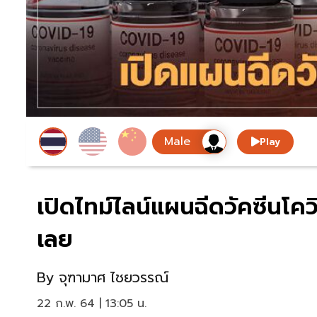
Play
เปิดไทม์​ไลน์แผนฉีดวัคซีนโค
เลย
By
จุฑามาศ ไชยวรรณ์
22 ก.พ. 64 | 13:05 น.