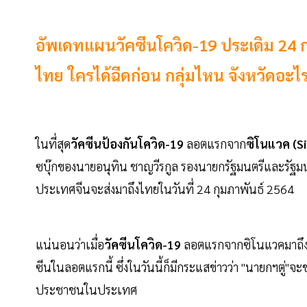
อัพเดทแผนวัคซีนโควิด-19 ประเดิม 24 ก
ไทย ใครได้ฉีดก่อน กลุ่มไหน จังหวัดอะไร
ในที่สุด
วัคซีนป้องกันโควิด-19
ลอตแรกจาก
ซิโนแวค (S
ซบุ๊กของนายอนุทิน ชาญวีรกูล รองนายกรัฐมนตรีและรัฐ
ประเทศจีนจะส่งมาถึงไทยในวันที่ 24 กุมภาพันธ์ 2564
แน่นอนว่าเมื่อ
วัคซีนโควิด-19
ลอตแรกจากซิโนแวคมาถึงปร
ซีนในลอตแรกนี้ ซึ่งในวันนี้ก็มีกระแสข่าวว่า "นายกฯตู่"จ
ประชาชนในประเทศ