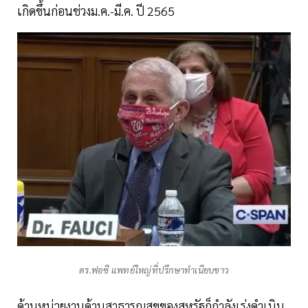
เกิดขึ้นก่อนช่วงม.ค.-มี.ค. ปี 2565
ดร.ฟอซี แพทย์ใหญ่ที่ปรึกษาทำเนียบขาว
ด้านหน่วยงานด้านสาธารณสุขของสหรัฐก็กำลังเร่งดำเนิน