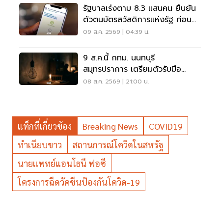
รัฐบาลเร่งตาม 8.3 แสนคน ยืนยัน
ตัวตนบัตรสวัสดิการแห่งรัฐ ก่อน
พลาดสิทธิ
09 ส.ค. 2569 | 04:39 น.
9 ส.ค.นี้ กทม. นนทบุรี
สมุทรปราการ เตรียมตัวรับมือ
'ไฟฟ้าดับ' หลายจุด
08 ส.ค. 2569 | 21:00 น.
แท็กที่เกี่ยวข้อง
Breaking News
COVID19
ทำเนียบขาว
สถานการณ์โควิดในสหรัฐ
นายแพทย์แอนโธนี ฟอซี
โครงการฉีดวัคซีนป้องกันโควิด-19