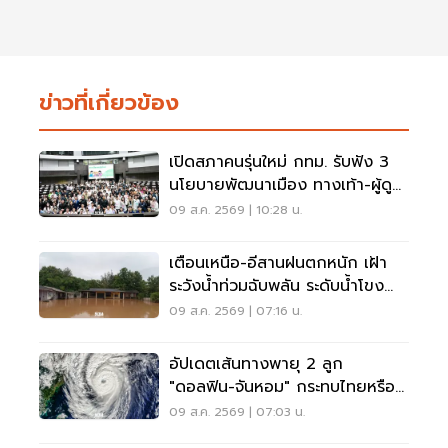
ข่าวที่เกี่ยวข้อง
เปิดสภาคนรุ่นใหม่ กทม. รับฟัง 3
นโยบายพัฒนาเมือง ทางเท้า-ผู้ดู
แลออทิสติก-จักรยาน
09 ส.ค. 2569 | 10:28 น.
เตือนเหนือ-อีสานฝนตกหนัก เฝ้า
ระวังน้ำท่วมฉับพลัน ระดับน้ำโขง
เพิ่มสูง
09 ส.ค. 2569 | 07:16 น.
อัปเดตเส้นทางพายุ 2 ลูก
"ดอลฟิน-จันหอม" กระทบไทยหรือ
ไม่ เช็กเลย
09 ส.ค. 2569 | 07:03 น.