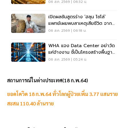
06 ส.ค. 2569 | 06:32 น.
เปิดผลชันสูตรร่าง ‘ฮลุน โซโล่’
แพทย์เผยพบสาเหตุเสียชีวิต จาก
ระบบหัวใจล้มเหลว
06 ส.ค. 2569 | 06:18 น.
WHA แจง Data Center อย่าวัด
แค่จ้างงาน ชี้เป็นโครงสร้างพื้นฐาน
เศรษฐกิจดิจิทัล
06 ส.ค. 2569 | 05:24 น.
สถานการณ์ในต่างประเทศ(18 ก.พ.64)
ยอดโควิด 18 ก.พ.64 ทั่วโลกผู้ป่วยเพิ่ม 3.77 แสนราย
สะสม 110.40 ล้านราย