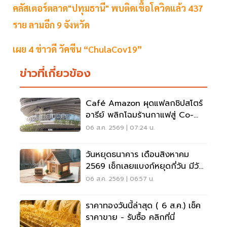
คลัสเตอร์ตลาด"ปทุมธานี" พบติดเชื้อโควิดแล้ว 437
ราย ลามอีก 9 จังหวัด
เผย 4 ข่าวดี วัคซีน “ChulaCov19”
ข่าวที่เกี่ยวข้อง
Café Amazon ผุดแฟลกชิปสโตร์
อารีย์ พลิกโฉมร้านกาแฟสู่ Co-
Working Space ครบวงจร
06 ส.ค. 2569 | 07:24 น.
วันหยุดธนาคาร เดือนสิงหาคม
2569 เช็กเลยแบงก์หยุดกี่วัน มีวัน
หยุดยาวไหม
06 ส.ค. 2569 | 06:57 น.
ราคาทองวันนี้ล่าสุด ( 6 ส.ค.) เช็ค
ราคาขาย - รับซื้อ คลิกที่นี่