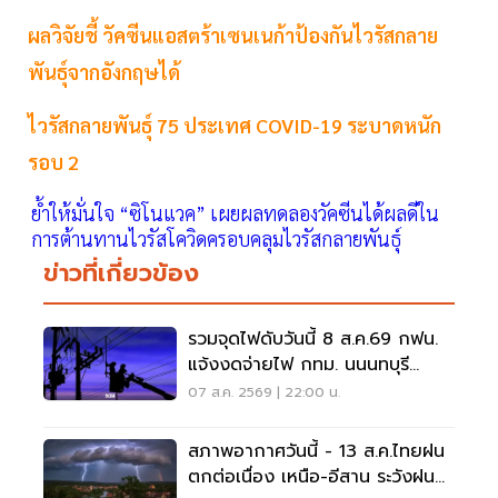
ผลวิจัยชี้ วัคซีนแอสตร้าเซนเนก้าป้องกันไวรัสกลาย
พันธุ์จากอังกฤษได้
ไวรัสกลายพันธุ์ 75 ประเทศ COVID-19 ระบาดหนัก
รอบ 2
ย้ำให้มั่นใจ “ซิโนแวค” เผยผลทดลองวัคซีนได้ผลดีใน
การต้านทานไวรัสโควิดครอบคลุมไวรัสกลายพันธุ์
ข่าวที่เกี่ยวข้อง
รวมจุดไฟดับวันนี้ 8 ส.ค.69 กฟน.
แจ้งงดจ่ายไฟ กทม. นนนทบุรี
สมุทรปราการ
07 ส.ค. 2569 | 22:00 น.
สภาพอากาศวันนี้ - 13 ส.ค.ไทยฝน
ตกต่อเนื่อง เหนือ-อีสาน ระวังฝน