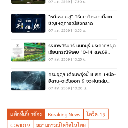
ตกหนักมากบางแห่ง
07 ส.ค. 2569 | 17:30 น.
“หนี-ซ่อน-สู้” วิธีเอาตัวรอดเมื่อเผ
ขิญเหตุการณ์ยิงกราด
07 ส.ค. 2569 | 10:55 น.
รร.เทพศิรินทร์ นนทบุรี ประกาศหยุด
เรียนกรณีพิเศษ 10-14 ส.ค.69
หลังเหตุกราดยิง
07 ส.ค. 2569 | 10:25 น.
กรมอุตุฯ เตือนพรุ่งนี้ 8 ส.ค. เหนือ-
อีสาน-ตะวันออก 9 จว.ฝนถล่ม
ระวังน้ำท่วมฉับพลัน
07 ส.ค. 2569 | 10:20 น.
แท็กที่เกี่ยวข้อง
Breaking News
โควิด-19
COVID19
สถานการณ์โควิดในไทย