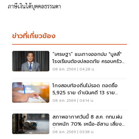
ภาษีเงินได้บุคคลธรรมดา
ข่าวที่เกี่ยวข้อง
“เศรษฐา” แนะทางออกปม "บูลลี่"
โรงเรียนต้องปลอดภัย ครอบครัว
ต้องรับฟัง
08 ส.ค. 2569 | 04:28 น.
โกงสอบท้องถิ่นไม่รอด ถอดชื่อ
5,925 ราย ดำเนินคดี 13 ราย
ปปง.ไล่เส้นการเงิน
08 ส.ค. 2569 | 04:14 น.
สภาพอากาศวันนี้ 8 ส.ค. กทม.ฝน
ตกหนัก 70% เหนือ-อีสาน เสี่ยง
น้ำท่วมฉับพลัน
08 ส.ค. 2569 | 03:38 น.