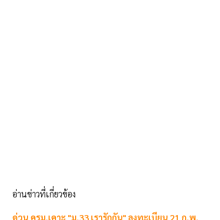
อ่านข่าวที่เกี่ยวข้อง
ด่วน ครม.เคาะ "ม.33 เรารักกัน" ลงทะเบียน 21 ก.พ.