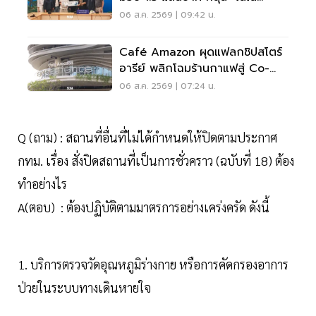
รอยัล" ลุยเวทีที่สหรัฐ
06 ส.ค. 2569 | 09:42 น.
Café Amazon ผุดแฟลกชิปสโตร์
อารีย์ พลิกโฉมร้านกาแฟสู่ Co-
Working Space ครบวงจร
06 ส.ค. 2569 | 07:24 น.
Q (ถาม) : สถานที่อื่นที่ไม่ได้กำหนดให้ปิดตามประกาศ
กทม. เรื่อง สั่งปิดสถานที่เป็นการชั่วคราว (ฉบับที่ 18) ต้อง
ทำอย่างไร
A(ตอบ) : ต้องปฏิบัติตามมาตรการอย่างเคร่งครัด ดังนี้
1. บริการตรวจวัดอุณหภูมิร่างกาย หรือการคัดกรองอาการ
ป่วยในระบบทางเดินหายใจ