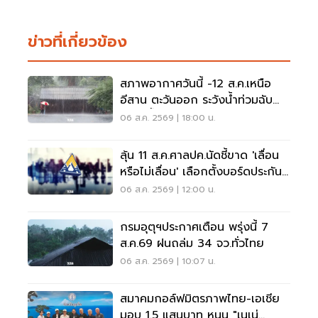
ข่าวที่เกี่ยวข้อง
สภาพอากาศวันนี้ -12 ส.ค.เหนือ
อีสาน ตะวันออก ระวังน้ำท่วมฉับ
พลัน น้ำป่าไหลหลาก
06 ส.ค. 2569 | 18:00 น.
ลุ้น 11 ส.ค.ศาลปค.นัดชี้ขาด 'เลื่อน
หรือไม่เลื่อน' เลือกตั้งบอร์ดประกัน
สังคม
06 ส.ค. 2569 | 12:00 น.
กรมอุตุฯประกาศเตือน พรุ่งนี้ 7
ส.ค.69 ฝนถล่ม 34 จว.ทั่วไทย
06 ส.ค. 2569 | 10:07 น.
สมาคมกอล์ฟมิตรภาพไทย-เอเชีย
มอบ 1.5 แสนบาท หนุน "เนเน่