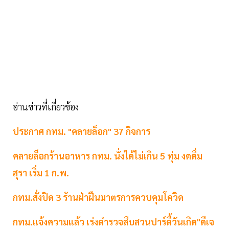
อ่านข่าวที่เกี่ยวข้อง
ประกาศ กทม. "คลายล็อก" 37 กิจการ
คลายล็อกร้านอาหาร กทม. นั่งได้ไม่เกิน 5 ทุ่ม งดดื่ม
สุรา เริ่ม 1 ก.พ.
กทม.สั่งปิด 3 ร้านฝ่าฝืนมาตรการควบคุมโควิด
กทม.แจ้งความแล้ว เร่งตำรวจสืบสวนปาร์ตี้วันเกิด"ดีเจ