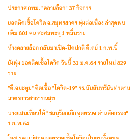
ประกาศ กทม. "คลายล็อก" 37 กิจการ
ยอดติดเชื้อโควิด จ.สมุทรสาคร พุ่งต่อเนื่อง ล่าสุดพบ
เพิ่ม 801 คน สะสมทะลุ 1 หมื่นราย
ห้างคลายล็อก กลับมาเปิด-ปิดปกติ ดีเดย์ 1 ก.พ.นี้
ยังพุ่ง ยอดติดเชื้อโควิด วันนี้ 31 ม.ค.64 รายใหม่ 829
ราย
"ดีเจมะตูม" ติดเชื้อ "โควิด-19" รร.บันยันทรียันทำตาม
มาตรการสาธารณสุข
บางแสนเที่ยวได้ "ชลบุรียกเลิก จุดตรวจ ด่านคัดกรอง"
1 ก.พ.64
โล่ง! รพ.แม่สอด ผลตรวจเชื้อโควิดเป็นลบทั้งหมด