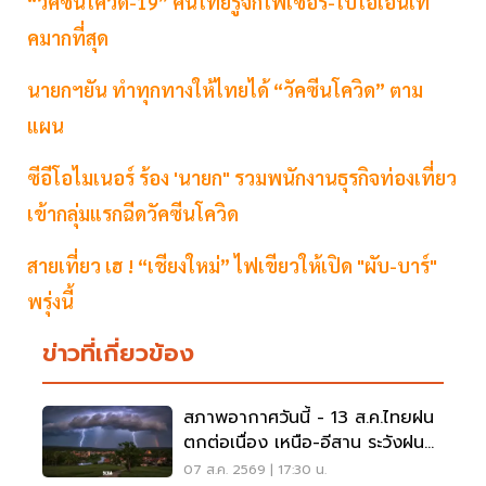
“วัคซีนโควิด-19” คนไทยรู้จักไฟเซอร์-ไบโอเอ็นเท
คมากที่สุด
นายกฯยัน ทำทุกทางให้ไทยได้ “วัคซีนโควิด” ตาม
แผน
ซีอีโอไมเนอร์ ร้อง 'นายก" รวมพนักงานธุรกิจท่องเที่ยว
เข้ากลุ่มแรกฉีดวัคซีนโควิด
สายเที่ยว เฮ ! “เชียงใหม่” ไฟเขียวให้เปิด "ผับ-บาร์"
พรุ่งนี้
ข่าวที่เกี่ยวข้อง
สภาพอากาศวันนี้ - 13 ส.ค.ไทยฝน
ตกต่อเนื่อง เหนือ-อีสาน ระวังฝน
ตกหนักมากบางแห่ง
07 ส.ค. 2569 | 17:30 น.