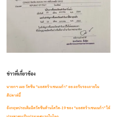
ข่าวที่เกี่ยวข้อง
นายกฯ เผย วัคซีน “แอสตร้าเซนเนก้า” อย.จะรับรองภายใน
สัปดาห์นี้
อังกฤษประเดิมฉีดวัคซีนต้านโควิด-19 ของ “แอสตร้าเซนเนก้า” ให้
ประชาชนเป็นประเทศแรกในโลก