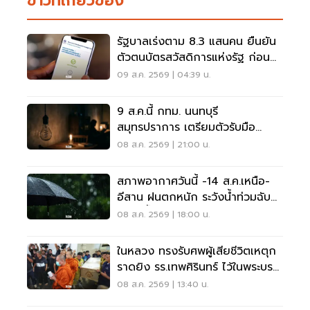
ข่าวที่เกี่ยวข้อง
รัฐบาลเร่งตาม 8.3 แสนคน ยืนยัน
ตัวตนบัตรสวัสดิการแห่งรัฐ ก่อน
พลาดสิทธิ
09 ส.ค. 2569 | 04:39 น.
9 ส.ค.นี้ กทม. นนทบุรี
สมุทรปราการ เตรียมตัวรับมือ
'ไฟฟ้าดับ' หลายจุด
08 ส.ค. 2569 | 21:00 น.
สภาพอากาศวันนี้ -14 ส.ค.เหนือ-
อีสาน ฝนตกหนัก ระวังน้ำท่วมฉับ
พลัน น้ำป่าไหลหลาก
08 ส.ค. 2569 | 18:00 น.
ในหลวง ทรงรับศพผู้เสียชีวิตเหตุก
ราดยิง รร.เทพศิรินทร์ ไว้ในพระบรม
ราชานุเคราะห์
08 ส.ค. 2569 | 13:40 น.