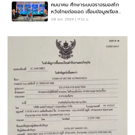
คมนาคม ศึกษาระบบจราจรมอสโก
หวังไทยต่อยอด เชื่อมข้อมูลเรียล
ไทม์ แก้รถติด
08 ส.ค. 2569 | 11:12 น.