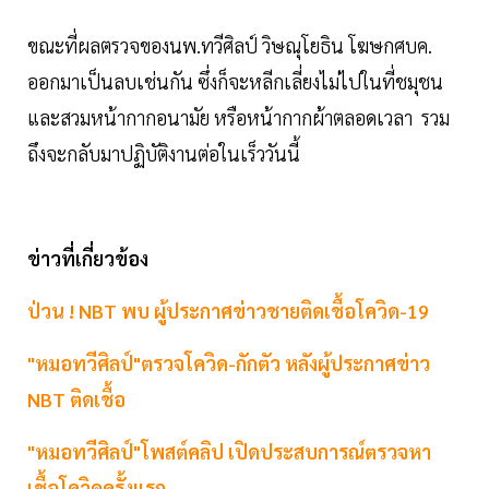
ขณะที่ผลตรวจของนพ.ทวีศิลป์ วิษณุโยธิน โฆษกศบค.
ออกมาเป็นลบเช่นกัน ซึ่งก็จะหลีกเลี่ยงไม่ไปในที่ชมุชน
และสวมหน้ากากอนามัย หรือหน้ากากผ้าตลอดเวลา รวม
ถึงจะกลับมาปฏิบัติงานต่อในเร็ววันนี้
ข่าวที่เกี่ยวข้อง
ป่วน ! NBT พบ ผู้ประกาศข่าวชายติดเชื้อโควิด-19
"หมอทวีศิลป์"ตรวจโควิด-กักตัว หลังผู้ประกาศข่าว
NBT ติดเชื้อ
"หมอทวีศิลป์"โพสต์คลิป เปิดประสบการณ์ตรวจหา
เชื้อโควิดครั้งแรก