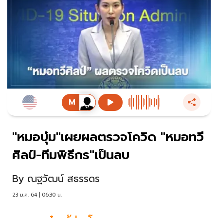
"หมอบุ๋ม"เผยผลตรวจโควิด "หมอทวี
ศิลป์-ทีมพิธีกร"เป็นลบ
By
ณฐวัฒน์ สธรรดร
23 ม.ค. 64 | 06:30 น.