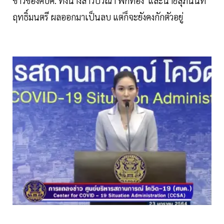
ข่าวของศบค. ทั้งนางสาวปวีณา ฟักทอง และนายสุภนันท์
ฤทธิ์มนตรี ผลออกมาเป็นลบ แต่ก็จะยังคงกักตัวอยู่