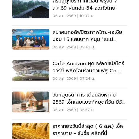
กรมอุตุฯประกาศเตือน พรุ่งนี้ 7
ส.ค.69 ฝนถล่ม 34 จว.ทั่วไทย
06 ส.ค. 2569 | 10:07 น.
สมาคมกอล์ฟมิตรภาพไทย-เอเชีย
มอบ 1.5 แสนบาท หนุน "เนเน่
รอยัล" ลุยเวทีที่สหรัฐ
06 ส.ค. 2569 | 09:42 น.
Café Amazon ผุดแฟลกชิปสโตร์
อารีย์ พลิกโฉมร้านกาแฟสู่ Co-
Working Space ครบวงจร
06 ส.ค. 2569 | 07:24 น.
วันหยุดธนาคาร เดือนสิงหาคม
2569 เช็กเลยแบงก์หยุดกี่วัน มีวัน
หยุดยาวไหม
06 ส.ค. 2569 | 06:57 น.
ราคาทองวันนี้ล่าสุด ( 6 ส.ค.) เช็ค
ราคาขาย - รับซื้อ คลิกที่นี่