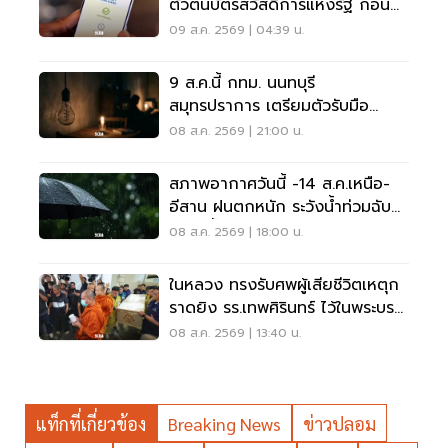
ตัวตนบัตรสวัสดิการแห่งรัฐ ก่อน
พลาดสิทธิ
09 ส.ค. 2569 | 04:39 น.
9 ส.ค.นี้ กทม. นนทบุรี
สมุทรปราการ เตรียมตัวรับมือ
'ไฟฟ้าดับ' หลายจุด
08 ส.ค. 2569 | 21:00 น.
สภาพอากาศวันนี้ -14 ส.ค.เหนือ-
อีสาน ฝนตกหนัก ระวังน้ำท่วมฉับ
พลัน น้ำป่าไหลหลาก
08 ส.ค. 2569 | 18:00 น.
ในหลวง ทรงรับศพผู้เสียชีวิตเหตุก
ราดยิง รร.เทพศิรินทร์ ไว้ในพระบรม
ราชานุเคราะห์
08 ส.ค. 2569 | 13:40 น.
แท็กที่เกี่ยวข้อง
Breaking News
ข่าวปลอม