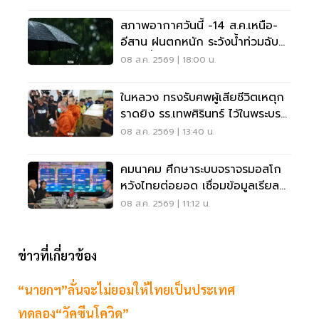
สภาพอากาศวันนี้ -14 ส.ค.เหนือ-
อีสาน ฝนตกหนัก ระวังน้ำท่วมฉับ
พลัน น้ำป่าไหลหลาก
08 ส.ค. 2569 | 18:00 น.
ในหลวง ทรงรับศพผู้เสียชีวิตเหตุก
ราดยิง รร.เทพศิรินทร์ ไว้ในพระบรม
ราชานุเคราะห์
08 ส.ค. 2569 | 13:40 น.
คมนาคม ศึกษาระบบจราจรมอสโก
หวังไทยต่อยอด เชื่อมข้อมูลเรียล
ไทม์ แก้รถติด
08 ส.ค. 2569 | 11:12 น.
ข่าวที่เกี่ยวข้อง
“นายกฯ”ลั่นจะไม่ยอมให้ไทยเป็นประเทศ
ทดลอง“วัคซีนโควิด”