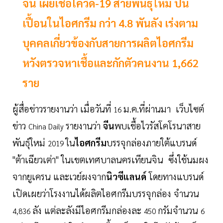
จีน เผยเชื้อโควิด-19 สายพันธุ์ใหม่ ปน
เปื้อนในไอศกรีม กว่า 4.8 พันลัง เร่งตาม
บุคคลเกี่ยวข้องกับสายการผลิตไอศกรีม
หวังตรวจหาเชื้อและกักตัวคนงาน 1,662
ราย
ผู้สื่อข่าวรายงานว่า เมื่อวันที่
ม.ค.ที่ผ่านมา เว็บไซต์
16
ข่าว
รายงานว่า
จีน
พบเชื้อไวรัสโคโรนาสาย
China Daily
พันธุ์ใหม่
ใน
ไอศกรีม
บรรจุกล่องภายใต้แบรนด์
2019
"ต้าเฉียวเต่า" ในเขตเทศบาลนครเทียนจิน ซึ่งใช้นมผง
จากยูเครน และเวย์ผงจาก
นิวซีแลนด์
โดยทางแบรนด์
เปิดเผยว่าโรงงานได้ผลิตไอศกรีมบรรจุกล่อง จำนวน
ลัง แต่ละลังมีไอศกรีมกล่องละ
กรัมจำนวน
4,836
450
6