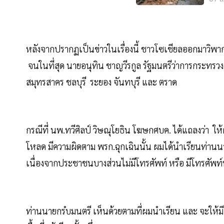
หลังจากปรากฏเป็นข่าวในเรื่องนี้ ชาวโซเชียลออกมาวิพาก
จนในที่สุด นายอนุทิน ชาญวีรกูล รัฐมนตรีว่าการกระทรวง
สมุทรสาคร ชลบุรี ระยอง จันทบุรี และ ตราด
กรณีที่ นพ.ทวีศิลป์ วิษณุโยธิน โฆษกศบค. ได้แถลงว่า ให
โหลด มีความผิดตาม พรก.ฉุกเฉินนั้น ผมได้นำเรียนท่าน
เนื่องจากประชาชนบางส่วนไม่มีโทรศัพท์ หรือ มีโทรศัพ
ท่านนายกรํบมนตรี เห็นด้วยตามที่ผมนำเรียน และ จะให้มี