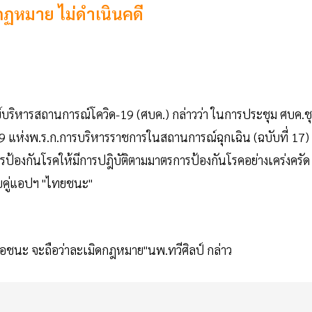
กฏหมาย ไม่ดำเนินคดี
ูนย์บริหารสถานการณ์โควิด-19 (ศบค.) กล่าวว่า ในการประชุม ศบค.ช
 แห่งพ.ร.ก.การบริหารราชการในสถานการณ์ฉุกเฉิน (ฉบับที่ 17) ท
รป้องกันโรคให้มีการปฎิบัติตามมาตรการป้องกันโรคอย่างเคร่งครัด
บคู่แอปฯ "ไทยชนะ"
หมอชนะ จะถือว่าละเมิดกฎหมาย"นพ.ทวีศิลป์ กล่าว