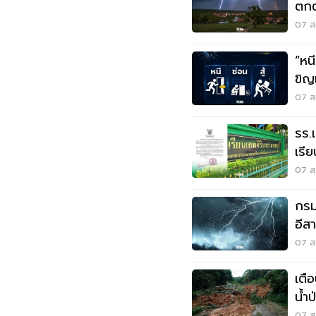
ตกต
ตกห
07 ส.
“หนี-ซ่อน-
ขิญ
07 ส.
รร.
เรี
เหต
07 ส.
กรมอ
อีส
ระว
07 ส.
เตื
น้ำ
07 ส.