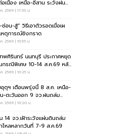
่อเนื่อง เหนือ-อีสาน ระวังฝน
นักมากบางแห่ง
ค. 2569 | 17:30 น.
สู้” วิธีเอาตัวรอดเมื่อเผ
เหตุการณ์ยิงกราด
ค. 2569 | 10:55 น.
เทพศิรินทร์ นนทบุรี ประกาศหยุด
ยนกรณีพิเศษ 10-14 ส.ค.69 หลัง
ุกราดยิง
ค. 2569 | 10:25 น.
ุตุฯ เตือนพรุ่งนี้ 8 ส.ค. เหนือ-
าน-ตะวันออก 9 จว.ฝนถล่ม
ังน้ำท่วมฉับพลัน
ค. 2569 | 10:20 น.
อน 14 จว.เฝ้าระวังแผ่นดินถล่ม
ป่าไหลหลากวันที่ 7-9 ส.ค.69
ค. 2569 | 08:45 น.