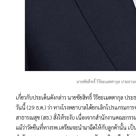
นายชัยสิทธิ์ วิริยะเมตตากุล ประธ
เกี่ยวกับประเด็นดังกล่าว นายชัยสิทธิ์ วิริยะเมตตากุล 
วันนี้ (29 ธ.ค.) ว่า ทางโรงพยาบาลได้ยกเลิกโปรแกรมกา
สาธารณสุข (สธ.) สั่งให้ระงับ เนื่องจากสำนักงานคณะกรรม
แม้ว่าวัคซีนที่ทางรพ.เตรียมจะนำมาฉีดให้กับลูกค้านั้น เป