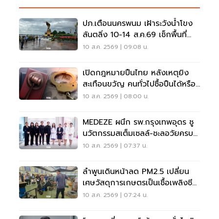
ปภ.เตือนนครพนม เฝ้าระวังน้ำโขง
ล้นตลิ่ง 10-14 ส.ค.69 เช็กพื้นที่
เสี่ยงด่วน
10 ส.ค. 2569 | 09:08 น.
เปิดกฎหมายปืนไทย หลังเหตุยิง
สะเทือนขวัญ คนทั่วไปซื้อปืนได้หรือ
ไม่?
10 ส.ค. 2569 | 08:00 น.
MEDEZE ผนึก รพ.กรุงเทพอุดร ชู
นวัตกรรมสเต็มเซลล์-ชะลอวัยครบ
วงจร
10 ส.ค. 2569 | 07:37 น.
ลำพูนเดินหน้าลด PM2.5 เปลี่ยน
เศษวัสดุการเกษตรเป็นเชื้อเพลิงชีว
มวล
10 ส.ค. 2569 | 07:24 น.