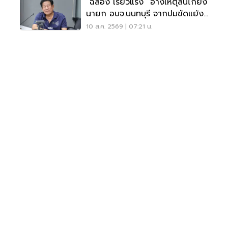
“ฉลอง เรี่ยวแรง“ อ้างเหตุลั่นไกยิง
นายก อบจ.นนทบุรี จากปมขัดแย้ง
เรื่องเงิน
10 ส.ค. 2569 | 07:21 น.