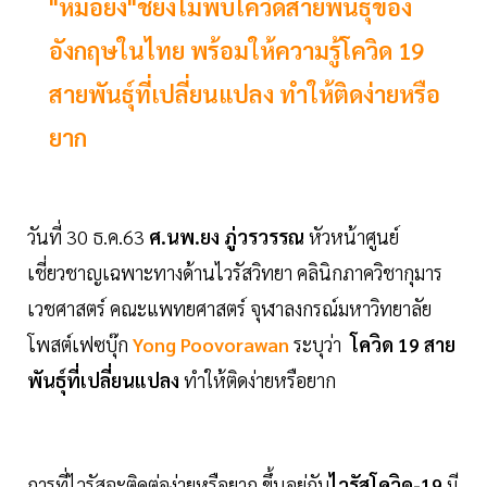
"หมอยง"ชี้ยังไม่พบโควิดสายพันธุ์ของ
อังกฤษในไทย พร้อมให้ความรู้โควิด 19
สายพันธุ์ที่เปลี่ยนแปลง ทำให้ติดง่ายหรือ
ยาก
วันที่ 30 ธ.ค.63
ศ.นพ.ยง ภู่วรวรรณ
หัวหน้าศูนย์
เชี่ยวชาญเฉพาะทางด้านไวรัสวิทยา คลินิกภาควิชากุมาร
เวชศาสตร์ คณะแพทยศาสตร์ จุฬาลงกรณ์มหาวิทยาลัย
โพสต์เฟซบุ๊ก
Yong Poovorawan
ระบุว่า
โควิด 19 สาย
พันธุ์ที่เปลี่ยนแปลง
ทำให้ติดง่ายหรือยาก
การที่ไวรัสจะติดต่อง่ายหรือยาก ขึ้นอยู่กับ
ไวรัสโควิด-19
มี