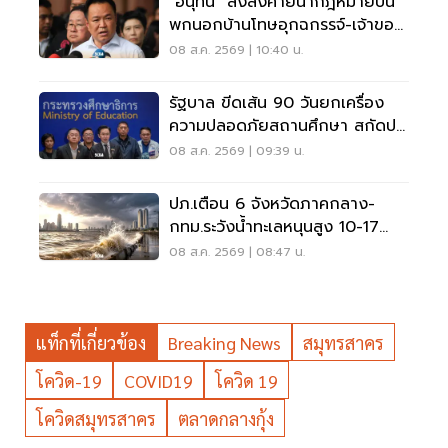
"อนุทิน" สั่งสังคายนากฎหมายปืน
พกนอกบ้านโทษอุกฉกรรจ์-เจ้าของ
โดนหนัก
08 ส.ค. 2569 | 10:40 น.
รัฐบาล ขีดเส้น 90 วันยกเครื่อง
ความปลอดภัยสถานศึกษา สกัดปม
บูลลี่
08 ส.ค. 2569 | 09:39 น.
ปภ.เตือน 6 จังหวัดภาคกลาง-
กทม.ระวังน้ำทะเลหนุนสูง 10-17
ส.ค.69
08 ส.ค. 2569 | 08:47 น.
แท็กที่เกี่ยวข้อง
Breaking News
สมุทรสาคร
โควิด-19
COVID19
โควิด 19
โควิดสมุทรสาคร
ตลาดกลางกุ้ง