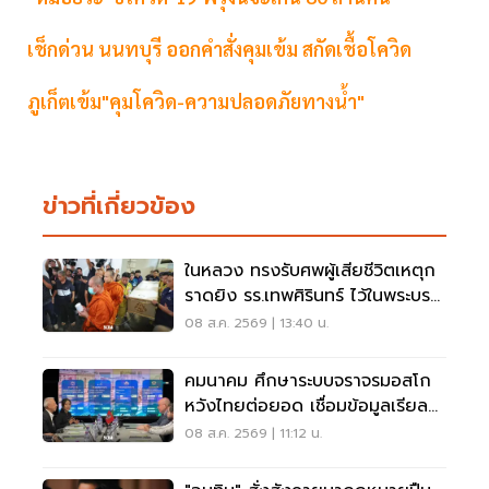
เช็กด่วน นนทบุรี ออกคำสั่งคุมเข้ม สกัดเชื้อโควิด
ภูเก็ตเข้ม"คุมโควิด-ความปลอดภัยทางน้ำ"
ข่าวที่เกี่ยวข้อง
ในหลวง ทรงรับศพผู้เสียชีวิตเหตุก
ราดยิง รร.เทพศิรินทร์ ไว้ในพระบรม
ราชานุเคราะห์
08 ส.ค. 2569 | 13:40 น.
คมนาคม ศึกษาระบบจราจรมอสโก
หวังไทยต่อยอด เชื่อมข้อมูลเรียล
ไทม์ แก้รถติด
08 ส.ค. 2569 | 11:12 น.