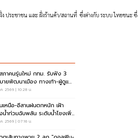
 ประชาชน และ ฝั่งร้านค้า/สถานที่ ซึ่งต่างกับ ระบบ ไทยชนะ ซึ่ง
ดสภาคนรุ่นใหม่ กทม. รับฟัง 3
บายพัฒนาเมือง ทางเท้า-ผู้ดูแล
ิสติก-จักรยาน
ค. 2569 | 10:28 น.
อนเหนือ-อีสานฝนตกหนัก เฝ้า
ังน้ำท่วมฉับพลัน ระดับน้ำโขงเพิ่ม
ค. 2569 | 07:16 น.
เดตเส้นทางพายุ 2 ลูก "ดอลฟิน-