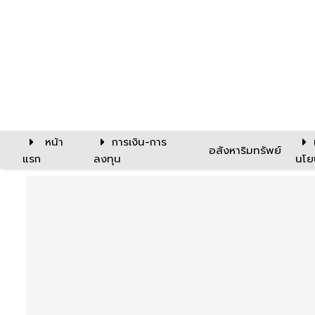
หน้า
การเงิน-การ
อสังหาริมทรัพย์
แรก
ลงทุน
นโย