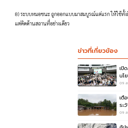
8) ระบบหมอชนะ ถูกออกแบบมาสมบูรณ์แต่แรก ให้ใช้ทั้งฝั่ง
แต่คิดด้านสถานที่อย่างเดียว
ข่าวที่เกี่ยวข้อง
เปิ
นโย
ออท
09 ส.
เตื
ระว
สูง
09 ส.
อัป