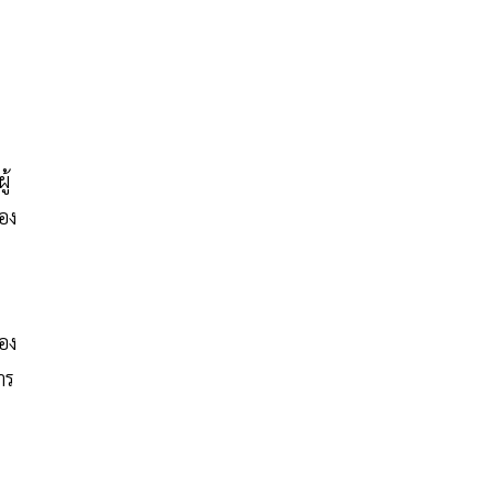
ู้
อง
อง
าร