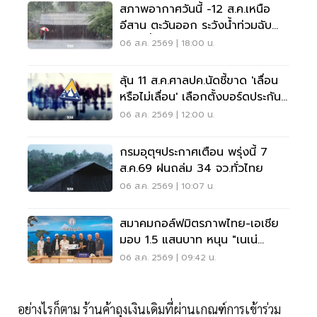
สภาพอากาศวันนี้ -12 ส.ค.เหนือ
อีสาน ตะวันออก ระวังน้ำท่วมฉับ
พลัน น้ำป่าไหลหลาก
06 ส.ค. 2569 | 18:00 น.
ลุ้น 11 ส.ค.ศาลปค.นัดชี้ขาด 'เลื่อน
หรือไม่เลื่อน' เลือกตั้งบอร์ดประกัน
สังคม
06 ส.ค. 2569 | 12:00 น.
กรมอุตุฯประกาศเตือน พรุ่งนี้ 7
ส.ค.69 ฝนถล่ม 34 จว.ทั่วไทย
06 ส.ค. 2569 | 10:07 น.
สมาคมกอล์ฟมิตรภาพไทย-เอเชีย
มอบ 1.5 แสนบาท หนุน "เนเน่
รอยัล" ลุยเวทีที่สหรัฐ
06 ส.ค. 2569 | 09:42 น.
อย่างไรก็ตาม ร้านค้าถุงเงินเดิมที่ผ่านเกณฑ์การเข้าร่วม