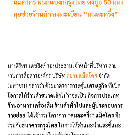
แม็คโคร ผนึกแบงก์กรุงไทย ตั้งบูธ 50 แห่ง
ลุยช่วยร้านค้า ลงทะเบียน “คนละครึ่ง”
นางศิริพร เดชสิงห์ รองประธานเจ้าหน้าที่บริหาร สาย
งานการสื่อสารองค์กร บริษัท
สยามแม็คโคร
จำกัด
(มหาชน) กล่าวว่า ด้วยมาตรการกระตุ้นเศรษฐกิจ ที่เปิด
โอกาสให้ร้านค้าขนาดเล็กไม่ว่าจะเป็น กิจการประเภท
ร้านอาหาร เครื่องดื่ม ร้านค้าทั่วไปและผู้ประกอบการ
รายย่อย
ได้เข้าร่วมโครงการ “
คนละครึ่ง
”
แม็คโคร
จึง
ร่วมกับ
ธนาคารกรุงไทย
ในการให้คำแนะนำและชี้แนะ