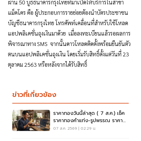
ผ่าน 50 บูธธนาคารกรุงไทยที่มาเปิดให้บริการในสาขา
แม็คโคร คือ ผู้ประกอบการรายย่อยต้องนำบัตรประชาชน
บัญชีธนาคารกรุงไทย โทรศัพท์เคลื่อนที่สำหรับใช้โหลด
แอปพลิเคชั่นถุงเงินมาด้วย เมื่อลงทะเบียนแล้วรอผลการ
พิจารณาทาง SMS จากนั้นดาวโหลดติดตั้งพร้อมยืนยันตัว
ตนบนแอปพลิเคชั่นถุงเงิน โดยเริ่มรับสิทธิ์ตั้งแต่วันที่ 23
ตุลาคม 2563 หรือหลังจากได้รับสิทธิ์
ข่าวที่เกี่ยวข้อง
ราคาทองวันนี้ล่าสุด ( 7 ส.ค.) เช็ค
ราคาทองคำแท่ง-รูปพรรณ ราคา
ขาย - รับซื้อ กี่บาท
07 ส.ค. 2569 | 02:29 น.