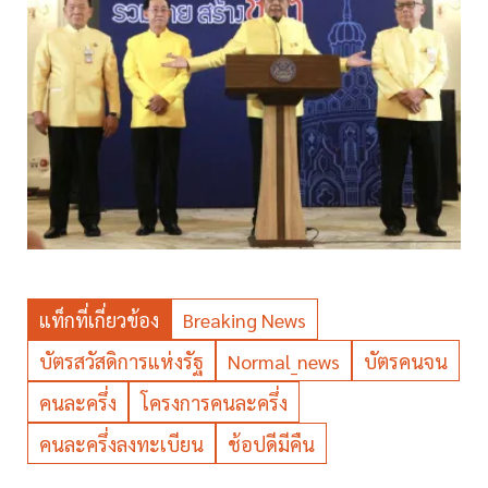
แท็กที่เกี่ยวข้อง
Breaking News
บัตรสวัสดิการแห่งรัฐ
Normal_news
บัตรคนจน
คนละครึ่ง
โครงการคนละครึ่ง
คนละครึ่งลงทะเบียน
ช้อปดีมีคืน