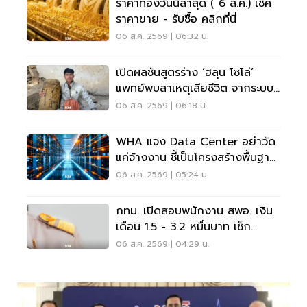
ราคาทองวันนี้ล่าสุด ( 6 ส.ค.) เช็ค
ราคาขาย - รับซื้อ คลิกที่นี่
06 ส.ค. 2569 | 06:32 น.
เปิดผลชันสูตรร่าง ‘ฮลุน โซโล่’
แพทย์พบสาเหตุเสียชีวิต จากระบบ
หัวใจล้มเหลว
06 ส.ค. 2569 | 06:18 น.
WHA แจง Data Center อย่าวัด
แค่จ้างงาน ชี้เป็นโครงสร้างพื้นฐาน
เศรษฐกิจดิจิทัล
06 ส.ค. 2569 | 05:24 น.
กทม. เปิดสอบพนักงาน สพอ. เงิน
เดือน 1.5 - 3.2 หมื่นบาท เช็ก
เงื่อนไข-วิธีสมัครที่นี่
06 ส.ค. 2569 | 04:29 น.