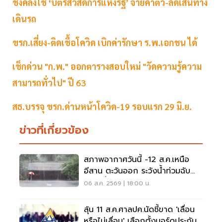
ชงคลังใช้ ‘บัตรสวัสดิการแห่งรัฐ’ จ่ายค่าตั๋ว-ลดเส้นทาง
เดินรถ
ขรก.เสี่ยง-ติดเชื้อโควิด เบิกค่ารักษา ร.พ.เอกชน ได้
เช็กด่วน "ก.พ." ออกตารางสอบใหม่ "วัดความรู้ความ
สามารถทั่วไป" ปี 63
สธ.บรรจุ ขรก.ด่านหน้าโควิด-19 รอบแรก 29 มิ.ย.
ข่าวที่เกี่ยวข้อง
สภาพอากาศวันนี้ -12 ส.ค.เหนือ
อีสาน ตะวันออก ระวังน้ำท่วมฉับ
พลัน น้ำป่าไหลหลาก
06 ส.ค. 2569 | 18:00 น.
ลุ้น 11 ส.ค.ศาลปค.นัดชี้ขาด 'เลื่อน
หรือไม่เลื่อน' เลือกตั้งบอร์ดประกัน