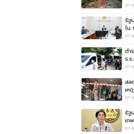
07 ส.
รัฐ
ใน 
แสน
07 ส.
ตำร
ร.ร
07 ส.
สลด
เหต
นนท
07 ส.
รัฐ
เทพ
ล้า
07 ส.