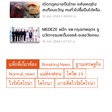
เปิดกฎหมายปืนไทย หลังเหตุยิง
สะเทือนขวัญ คนทั่วไปซื้อปืนได้หรือ
ไม่?
10 ส.ค. 2569 | 08:00 น.
MEDEZE ผนึก รพ.กรุงเทพอุดร ชู
นวัตกรรมสเต็มเซลล์-ชะลอวัยครบ
วงจร
10 ส.ค. 2569 | 07:37 น.
แท็กที่เกี่ยวข้อง
Breaking News
ฐานเศรษฐกิจ
Normal_news
แม่ฮ่องสอน
โควิด-19
ไวรัสโคโรน่า
โคโรนา
เกาะติดไวรัสโคโรน่า