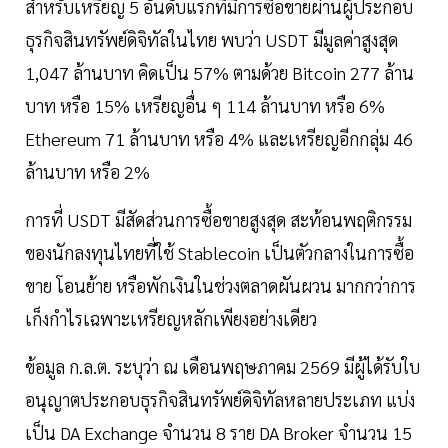
สำหรับเหรียญ 5 อันดับแรกที่มีการซื้อขายผ่านผู้ประกอบ
ธุรกิจสินทรัพย์ดิจิทัลในไทย พบว่า USDT มีมูลค่าสูงสุด
1,047 ล้านบาท คิดเป็น 57% ตามด้วย Bitcoin 277 ล้าน
บาท หรือ 15% เหรียญอื่น ๆ 114 ล้านบาท หรือ 6%
Ethereum 71 ล้านบาท หรือ 4% และเหรียญอีกกลุ่ม 46
ล้านบาท หรือ 2%
การที่ USDT มีสัดส่วนการซื้อขายสูงสุด สะท้อนพฤติกรรม
ของนักลงทุนไทยที่ใช้ Stablecoin เป็นตัวกลางในการซื้อ
ขาย โอนย้าย หรือพักเงินในช่วงตลาดผันผวน มากกว่าการ
เก็งกำไรเฉพาะเหรียญหลักเพียงอย่างเดียว
ข้อมูล ก.ล.ต. ระบุว่า ณ เดือนพฤษภาคม 2569 มีผู้ได้รับใบ
อนุญาตประกอบธุรกิจสินทรัพย์ดิจิทัลหลายประเภท แบ่ง
เป็น DA Exchange จำนวน 8 ราย DA Broker จำนวน 15