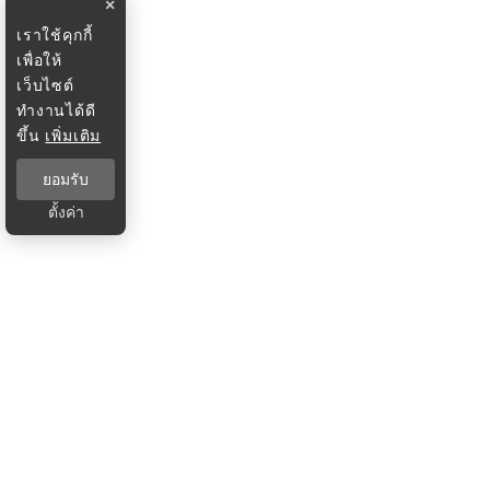
×
เราใช้คุกกี้
เพื่อให้
เว็บไซต์
ทำงานได้ดี
ขึ้น
เพิ่มเติม
ยอมรับ
ตั้งค่า