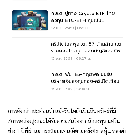
ก.ล.ต. ปูทาง Crypto ETF ไทย
ลงทุน BTC-ETH คุมเข้ม
Custodian เพิ่มทางเลือก
12 เม.ย. 2569 | 05:31 น.
คริปโตโลกพุ่งแตะ 87 ล้านล้าน แต่
รายย่อยไทยวูบ ยอดบัญชีแอคทีฟ
ร่วง
15 พ.ค. 2569 | 08:27 น.
ก.ล.ต. ฟัน IBS-กฤตพล ปมรับ
บริหารเงินลงทุนทอง-คริปโตเถื่อน
15 พ.ค. 2569 | 10:36 น.
ภาพดังกล่าวสะท้อนว่า แม้คริปโตยังเป็นสินทรัพย์ที่มี
สภาพคล่องสูงและได้รับความสนใจจากนักลงทุน แต่ใน
ช่วง 1 ปีที่ผ่านมา ผลตอบแทนยังตามหลังตลาดหุ้น ทองคำ