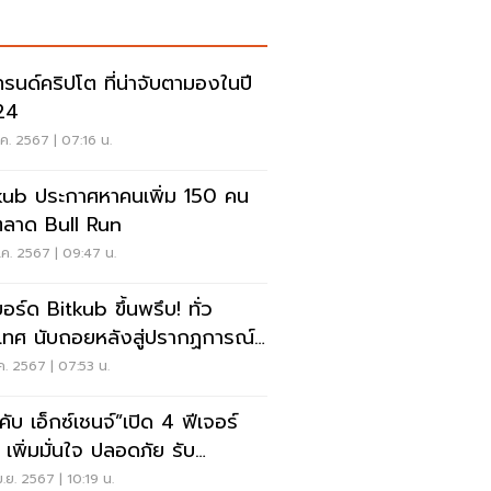
ทรนด์คริปโต ที่น่าจับตามองในปี
24
ค. 2567 | 07:16 น.
หาคนเพิ่ม 150 คน
ตลาด Bull Run
ค. 2567 | 09:47 น.
บอร์ด Bitkub ขึ้นพรึบ! ทั่ว
เทศ นับถอยหลังสู่ปรากฏการณ์
coin Halving
.ค. 2567 | 07:53 น.
คับ เอ็กซ์เชนจ์”เปิด 4 ฟีเจอร์
 เพิ่มมั่นใจ ปลอดภัย รับ
coin Halving
.ย. 2567 | 10:19 น.