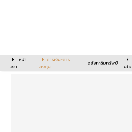
หน้า
การเงิน-การ
อสังหาริมทรัพย์
แรก
ลงทุน
นโย