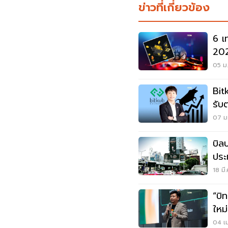
ข่าวที่เกี่ยวข้อง
6 เ
20
05 ม.
Bitkub ประกาศ
รับ
07 ม.
บิล
ประ
Bit
18 มี
“บิท
ใหม่
Bit
04 เม