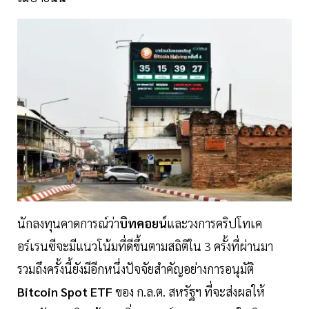
นักลงทุนคาดการณ์ว่า
บิทคอยน์
และวงการคริปโทเค
อร์เรนซีจะมีแนวโน้มที่ดีขึ้นตามสถิติใน 3 ครั้งที่ผ่านมา
รวมถึงครั้งนี้ยังมีอีกหนึ่งปัจจัยสำคัญอย่างการอนุมัติ
Bitcoin Spot ETF
ของ ก.ล.ต. สหรัฐฯ ที่จะส่งผลให้