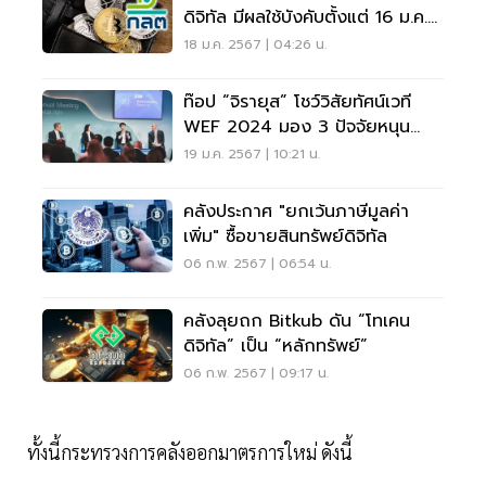
ดิจิทัล มีผลใช้บังคับตั้งแต่ 16 ม.ค.
2567
18 ม.ค. 2567 | 04:26 น.
ท๊อป “จิรายุส” โชว์วิสัยทัศน์เวที
WEF 2024 มอง 3 ปัจจัยหนุน
ตลาดคริปโต
19 ม.ค. 2567 | 10:21 น.
คลังประกาศ "ยกเว้นภาษีมูลค่า
เพิ่ม" ซื้อขายสินทรัพย์ดิจิทัล
06 ก.พ. 2567 | 06:54 น.
คลังลุยถก Bitkub ดัน “โทเคน
ดิจิทัล” เป็น “หลักทรัพย์”
06 ก.พ. 2567 | 09:17 น.
ทั้งนี้กระทรวงการคลังออกมาตรการใหม่ ดังนี้