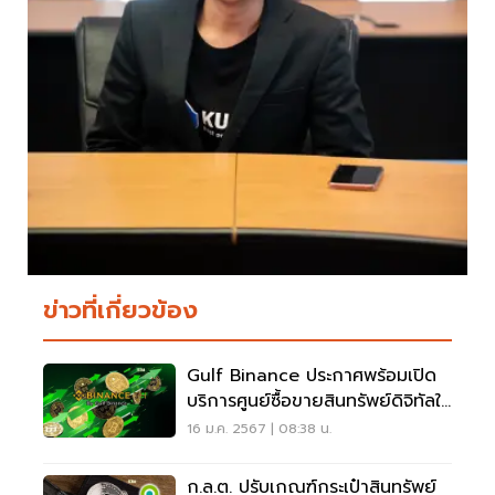
ข่าวที่เกี่ยวข้อง
Gulf Binance ประกาศพร้อมเปิด
บริการศูนย์ซื้อขายสินทรัพย์ดิจิทัลใน
ไทยแล้ว
16 ม.ค. 2567 | 08:38 น.
ก.ล.ต. ปรับเกณฑ์กระเป๋าสินทรัพย์