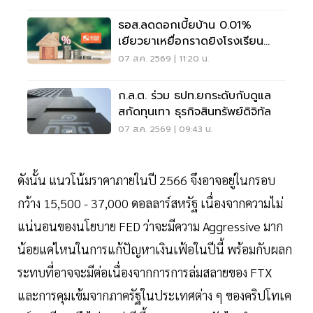
ธอส.ลดดอกเบี้ยบ้าน 0.01%
เยียวยาเหยื่อกราดยิงโรงเรียน
จ.นนทบุรี
07 ส.ค. 2569 | 11:20 น.
ก.ล.ต. ร่วม ธปท.ยกระดับกับดูแล
สกัดทุนเทา ธุรกิจสินทรัพย์ดิจิทัล
07 ส.ค. 2569 | 09:43 น.
ดังนั้น แนวโน้มราคาภายในปี 2566 จึงอาจอยู่ในกรอบ
กว้าง 15,500 - 37,000 ดอลลาร์สหรัฐ เนื่องจากความไม่
แน่นอนของนโยบาย FED ว่าจะมีความ Aggressive มาก
น้อยแค่ไหนในการแก้ปัญหาเงินเฟ้อในปีนี้ พร้อมกับผลก
ระทบที่อาจจะมีต่อเนื่องจากการการล่มสลายของ FTX
และการคุมเข้มจากภาครัฐในประเทศต่าง ๆ ของคริปโทเค