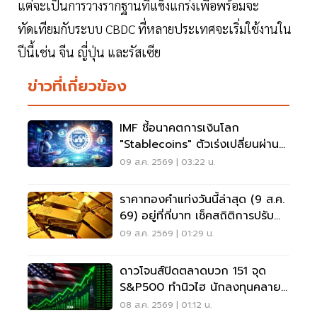
แต่จะเป็นการวางรากฐานที่แข็งแกร่งเพื่อพร้อมจะ
ทัดเทียมกับระบบ CBDC ที่หลายประเทศจะเริ่มใช้งานใน
ปีนี้เช่น จีน ญี่ปุ่น และรัสเซีย
ข่าวที่เกี่ยวข้อง
IMF ชี้อนาคตการเงินโลก
"Stablecoins" ตัวเร่งเปลี่ยนผ่าน
ระบบชำระเงิน
09 ส.ค. 2569 | 03:22 น.
ราคาทองคำแท่งวันนี้ล่าสุด (9 ส.ค.
69) อยู่ที่กี่บาท เช็คสถิติการปรับ
ขึ้น-ลง
09 ส.ค. 2569 | 01:29 น.
ดาวโจนส์ปิดตลาดบวก 151 จุด
S&P500 ทำนิวไฮ นักลงทุนคลาย
กังวลเฟดขึ้นดอกเบี้ย
08 ส.ค. 2569 | 01:12 น.