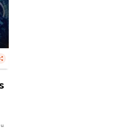
ร
 น.