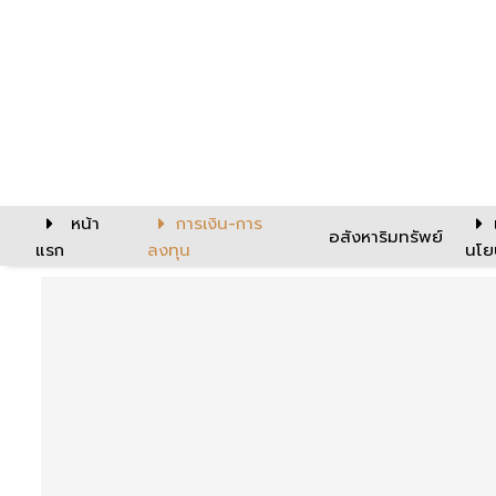
หน้า
การเงิน-การ
อสังหาริมทรัพย์
แรก
ลงทุน
นโย