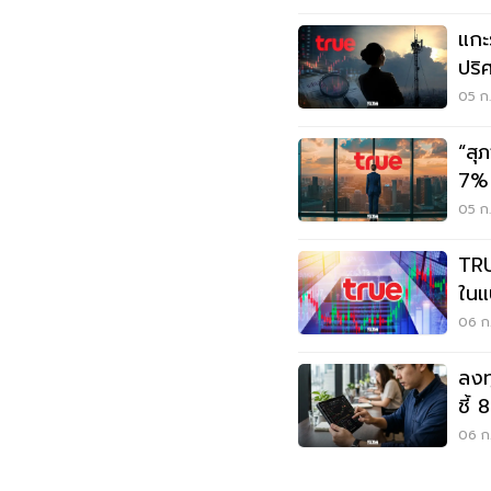
แกะ
ปริ
1.6 
05 ก.
“สุ
7% 
ตร
05 ก.
TRU
ในแ
ก.ล
06 ก.
ลงท
ชี้
เปิด
06 ก.