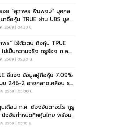
รอย “สุภาพร พิมพงษ์” บุคคล
ศนาซื้อหุ้น TRUE ผ่าน UBS มูลค่า
หมื่นล้าน
ค. 2569 | 04:38 น.
ภาพร” ไร้ตัวตน ถือหุ้น TRUE
ไม่เป็นความจริง ทรูร้อง ก.ล.ต.
วจสอบ
ค. 2569 | 05:20 น.
E ชี้แจง ข้อมูลผู้ถือหุ้น 7.09%
บบ 246-2 อาจคลาดเคลื่อน รอ
.ต. สอบทาน
ค. 2569 | 05:00 น.
ุนเดือน ก.ค. ต้องจับตาอะไร กูรู
 8 ปัจจัยกำหนดทิศหุ้นไทย พร้อม
โผ 5 หุ้นเด่น
ค. 2569 | 05:10 น.