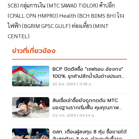
SCB) กลุ่มการเงิน (MTC SAWAD TIDLOR) ค้าปลีก
(CPALL CPN HMPRO) Health (BCH BDMS BH) โรง
ไฟฟ้า (BGRIM GPSC GULF) ท่องเที่ยว (MINT
CENTEL)
ข่าวที่เกี่ยวข้อง
BCP ปิดดีลซื้อ "เชฟรอน ฮ่องกง"
100% รุกค้าปลีกน้ำมันต่างประเทศ
เต็มสูบ
30 มิ.ย. 2569 | 11:38 น.
สินเชื่อเช่าซื้อยังถูกกดดัน MTC
มองฐานรากเริ่มฟื้น คุมคุณภาพ
พอร์ต
02 ก.ค. 2569 | 04:24 น.
ตลท. เตือนผู้ลงทุน 8 หุ้น ซื้อขายได้