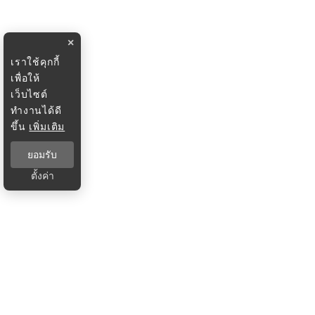
×
เราใช้คุกกี้
เพื่อให้
เว็บไซต์
ทำงานได้ดี
ขึ้น
เพิ่มเติม
ยอมรับ
ตั้งค่า