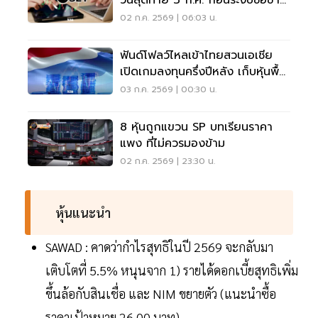
วันสุดท้าย 3 ก.ค. ก่อนระงับซื้อขาย
ไม่มีกำหนด
02 ก.ค. 2569 | 06:03 น.
ฟันด์โฟลว์ไหลเข้าไทยสวนเอเชีย
เปิดเกมลงทุนครึ่งปีหลัง เก็บหุ้นพื้น
ฐานแกร่ง
03 ก.ค. 2569 | 00:30 น.
8 หุ้นถูกแขวน SP บทเรียนราคา
แพง ที่ไม่ควรมองข้าม
02 ก.ค. 2569 | 23:30 น.
หุ้นแนะนำ
SAWAD : คาดว่ากำไรสุทธิในปี 2569 จะกลับมา
เติบโตที่ 5.5% หนุนจาก 1) รายได้ดอกเบี้ยสุทธิเพิ่ม
ขึ้นล้อกับสินเชื่อ และ NIM ขยายตัว (แนะนำซื้อ
ราคาเป้าหมาย 26.00 บาท)