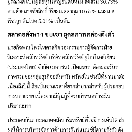
บูรณ์วงศ์ เป็นผู้ถือหุ้นใหญ่อันดับหนึ่ง สัดส่วน 30.73%
ตามด้วยนายชัยสิทธิ์ วิริยะเมตตากุล 10.62% และน.ส.
พิชญา ตันโสด 5.01% เป็นต้น
ตลาดอสังหาฯ ซบเซา ฉุดสภาพคล่องตึงตัว
นายกิจพณ ไพรไพศาลกิจ รองกรรมการผู้จัดการฝ่าย
วิเคราะห์หลักทรัพย์ บริษัทหลักทรัพย์ ยูโอบี เคย์เฮียน
(ประเทศไทย) จำกัด (มหาชน) เปิดเผยว่า ต้องยอมรับว่า
ภาพรวมของกลุ่มธุรกิจอสังหาริมทรัพย์ในช่วงปีที่ผ่านมาต่อ
เนื่องถึงปีนี้ ถือเป็นช่วงเวลาที่ยากลำบากสำหรับผู้ประกอบ
การหลายราย เนื่องจากมีหุ้นกู้ที่ครบกำหนดชำระใน
ปริมาณมาก
ประกอบกับภาวะตลาดอสังหาริมทรัพย์ที่ไม่มีการเติบโต ส่ง
ผลให้การบริหารจัดการด้านการรีไฟแนนซ์มีความตึงตัว ดัง