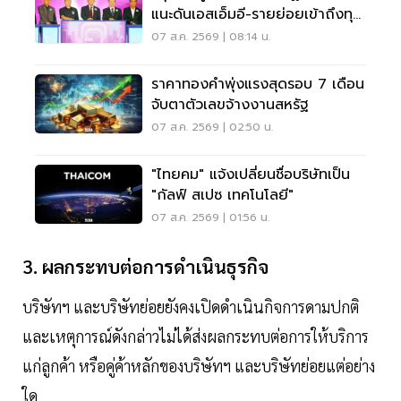
แนะดันเอสเอ็มอี-รายย่อยเข้าถึงทุน
ฝ่าวิกฤต
07 ส.ค. 2569 | 08:14 น.
ราคาทองคำพุ่งแรงสุดรอบ 7 เดือน
จับตาตัวเลขจ้างงานสหรัฐ
07 ส.ค. 2569 | 02:50 น.
"ไทยคม" แจ้งเปลี่ยนชื่อบริษัทเป็น
"กัลฟ์ สเปซ เทคโนโลยี"
07 ส.ค. 2569 | 01:56 น.
3. ผลกระทบต่อการดำเนินธุรกิจ
บริษัทฯ และบริษัทย่อยยังคงเปิดดำเนินกิจการดามปกติ
และเหตุการณ์ดังกล่าวไม่ได้ส่งผลกระทบต่อการให้บริการ
แก่ลูกค้า หรือคู่ค้าหลักของบริษัทฯ และบริษัทย่อยแต่อย่าง
ใด