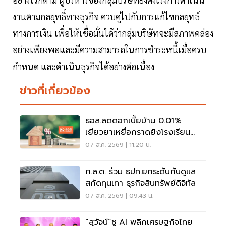
งานตามกลยุทธิ์ทางธุรกิจ ควบคู่ไปกับการแก้ไขกลยุทธ์
ทางการเงิน เพื่อให้เชื่อมั่นได้ว่ากลุ่มบริษัทจะมีสภาพคล่อง
อย่างเพียงพอและมีความสามารถในการชำระหนี้เมื่อครบ
กำหนด และดำเนินธุรกิจได้อย่างต่อเนื่อง
ข่าวที่เกี่ยวข้อง
ธอส.ลดดอกเบี้ยบ้าน 0.01%
เยียวยาเหยื่อกราดยิงโรงเรียน
จ.นนทบุรี
07 ส.ค. 2569 | 11:20 น.
ก.ล.ต. ร่วม ธปท.ยกระดับกับดูแล
สกัดทุนเทา ธุรกิจสินทรัพย์ดิจิทัล
07 ส.ค. 2569 | 09:43 น.
“สุวัจน์”ชู AI พลิกเศรษฐกิจไทย