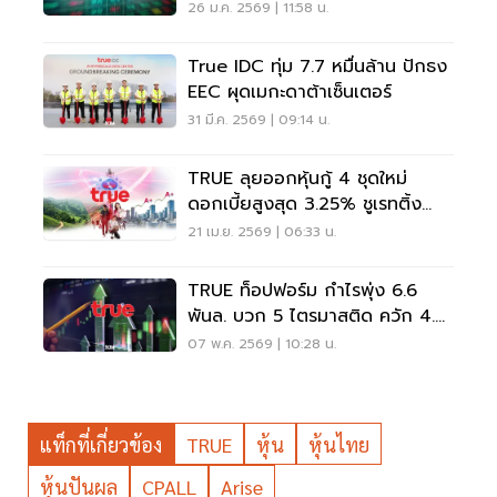
Nation
26 ม.ค. 2569 | 11:58 น.
True IDC ทุ่ม 7.7 หมื่นล้าน ปักธง
EEC ผุดเมกะดาต้าเซ็นเตอร์
31 มี.ค. 2569 | 09:14 น.
TRUE ลุยออกหุ้นกู้ 4 ชุดใหม่
ดอกเบี้ยสูงสุด 3.25% ชูเรทติ้ง
“A+” รับ ตลาดเงินผันผวน
21 เม.ย. 2569 | 06:33 น.
TRUE ท็อปฟอร์ม กำไรพุ่ง 6.6
พันล. บวก 5 ไตรมาสติด ควัก 4.8
พันล. พร้อมปันผลระหว่างกาล
07 พ.ค. 2569 | 10:28 น.
แท็กที่เกี่ยวข้อง
TRUE
หุ้น
หุ้นไทย
หุ้นปันผล
CPALL
Arise