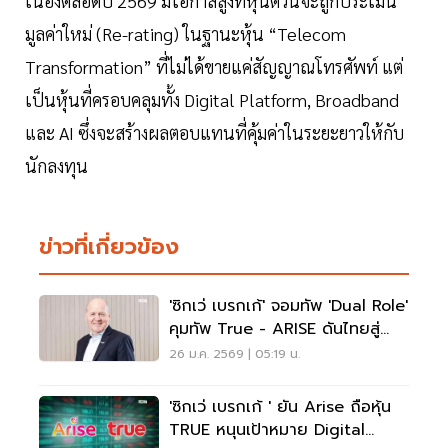
เนื่องตลอดปี 2569 มีโอกาสสูงที่หุ้นตัวนี้จะถูกประเมิน
มูลค่าใหม่ (Re-rating) ในฐานะหุ้น “Telecom
Transformation” ที่ไม่ได้ขายแค่สัญญาณโทรศัพท์ แต่
เป็นหุ้นที่ครอบคลุมทั้ง Digital Platform, Broadband
และ AI ซึ่งจะสร้างผลตอบแทนที่คุ้มค่าในระยะยาวให้กับ
นักลงทุน
ข่าวที่เกี่ยวข้อง
'ซิกเว่ เบรกเก้' จอมทัพ 'Dual Role'
คุมทัพ True - ARISE ดันไทยสู่
ศูนย์กลางเทคโนโลยีโลก
26 ม.ค. 2569 | 05:19 น.
'ซิกเว่ เบรกเก้ ' ยัน Arise ถือหุ้น
TRUE หนุนเป้าหมาย Digital