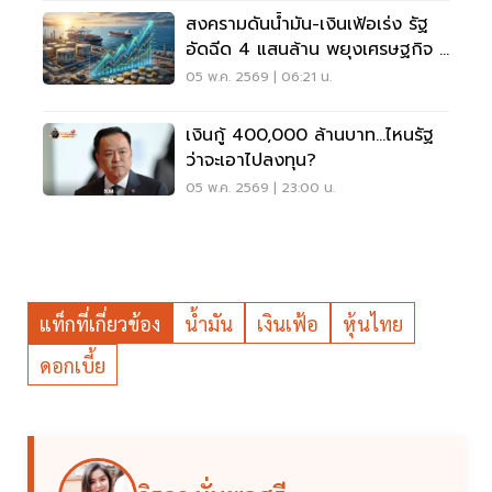
สงครามดันน้ำมัน-เงินเฟ้อเร่ง รัฐ
อัดฉีด 4 แสนล้าน พยุงเศรษฐกิจ ชู
BBL BEM BDMS หลบผันผวน
05 พ.ค. 2569 | 06:21 น.
เงินกู้ 400,000 ล้านบาท...ไหนรัฐ
ว่าจะเอาไปลงทุน?
05 พ.ค. 2569 | 23:00 น.
แท็กที่เกี่ยวข้อง
น้ำมัน
เงินเฟ้อ
หุ้นไทย
ดอกเบี้ย