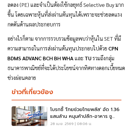
ลดลง (PE) และจำเป็นต้องใช้กลยุทธ์ Selective Buy มาก
ขึ้น โดยเฉพาะหุ้นที่ส่งผ่านต้นทุนได้เพราะจะช่วยลดแรง
กดดันด้านผลประกอบการ
อย่างไรก็ตาม จากการรวบรวมข้อมูลพบว่าหุ้นใน SET ที่มี
ความสามารถในการส่งผ่านต้นทุนประกอบไปด้วย
CPN
BDMS ADVANC BCH BH WHA
และ
TU
รวมถึงกลุ่ม
ธนาคารพาณิชย์ที่จะได้ประโยชน์จากทิศทางดอกเบี้ยหมด
ช่วงผ่อนคลาย
ข่าวที่เกี่ยวข้อง
โบรกชี้ 'ไทยช่วยไทยพลัส' อัด 1.36
แสนล้าน หนุนค้าปลีก-อาหาร ชู
CPALL–CBG เด่น
28 เม.ย. 2569 | 08:06 น.