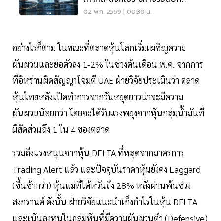
เครื่องตลาดทุนไทยทั้งระบบ
02 พ.ค. 2569 | 00:30 น.
อย่างไรก็ตาม ในขณะที่ตลาดหุ้นโลกเริ่มเผชิญความ
ผันผวนและย่อตัวลง 1-2% ในช่วงต้นเดือน พ.ค. จากการ
ที่อิหร่านผิดสัญญาโจมตี UAE ฝ่ายวิจัยประเมินว่า ตลาด
หุ้นไทยหลังเปิดทำการจากวันหยุดยาวน่าจะมีความ
ผันผวนน้อยกว่า โดยจะได้รับแรงพยุงจากหุ้นกลุ่มน้ำมันที่
มีสัดส่วนถึง 1 ใน 4 ของตลาด
รวมถึงแรงหนุนจากหุ้น DELTA ที่หลุดจากมาตรการ
Trading Alert แล้ว และปัจจุบันราคาหุ้นยังคง Laggard
(ขึ้นช้ากว่า) หุ้นแม่ที่ไต้หวันถึง 28% หลังผ่านพ้นช่วง
สงกรานต์ ดังนั้น ฝ่ายวิจัยแนะนำเก็งกำไรในหุ้น DELTA
และเน้นลงทุนในกลุ่มหุ้นที่มีความผันผวนต่ำ (Defensive)