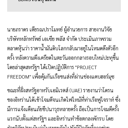
นายภราดร เตียรณปราโมทย์ ผู้อำนวยการ สายงานวิจัย
บริษัทหลักทรัพย์ เอเซีย พลัส จำกัด ประเมินภาพรวม
ตลาดหุ้นว่า ราคาน้ำมันดิบโลกกลับมาอยู่ในโหมดตึงตัวอีก
ครั้ง หลังความตึงเครียดในตะวันออกกลางรอบใหม่ปะทุขึ้น
โดยล่าสุดสหรัฐฯ ได้เปิดปฏิบัติการ "PROJECT
FREEDOM" เพื่อคุ้มกันเรือขนส่งที่ผ่านช่องแคบฮอร์มุซ
ขณะที่ฝั่งสหรัฐอาหรับเอมิเรตส์ (UAE) รายงานว่าโดรน
ของอิหร่านได้เข้าโจมตีจนเกิดไฟไหม้ที่ท่าเรือฟูไจราห์ ซึ่ง
มีการแจ้งเตือนภัยขีปนาวุธหลายครั้ง ถือเป็นการโจมตีครั้ง
แรกนับตั้งแต่สหรัฐฯ และอิหร่านทำข้อตกลงพักรบ โดย
ฝ่ายวิจัยประเมินว่าในระยะถัดไปยังมีปัจจัยที่อาจช่วย