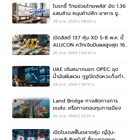
โบรกชี้ 'ไทยช่วยไทยพลัส' อัด 1.36
แสนล้าน หนุนค้าปลีก-อาหาร ชู
CPALL–CBG เด่น
28 เม.ย. 2569 | 08:06 น.
เปิดลิสต์ 137 หุ้น XD 5-8 พ.ค. นี้
ALUCON ควักเงินปันผลสูงสุด 16
บาท
30 เม.ย. 2569 | 00:30 น.
UAE เดินหมากนอก OPEC ฉุด
น้ำมันผันผวน กูรูเปิดจังหวะเก็งกำไร
หุ้นพลังงานระยะสั้น
29 เม.ย. 2569 | 08:15 น.
Land Bridge ทางลัดทางการ
ขนส่ง...หรือทางถอนทุนการเมือง
30 เม.ย. 2569 | 23:30 น.
เปิดโมเดลฟื้นตลาดหุ้น ญี่ปุ่น-
เกาหลี-สิงคโปร์ ชี้ทางรอดยก