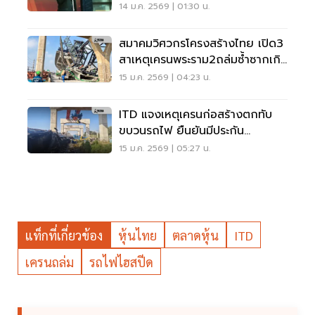
Maker ช่วยหุ้นเล็ก
14 ม.ค. 2569 | 01:30 น.
สมาคมวิศวกรโครงสร้างไทย เปิด3
สาเหตุเครนพระราม2ถล่มซ้ำซากเกิน
เยียวยา พบ ITDผู้รับเหมาก่อสร้าง
15 ม.ค. 2569 | 04:23 น.
ITD แจงเหตุเครนก่อสร้างตกทับ
ขบวนรถไฟ ยืนยันมีประกัน
คุ้มครอง–เร่งเยียวยาผู้เสียหาย
15 ม.ค. 2569 | 05:27 น.
แท็กที่เกี่ยวข้อง
หุ้นไทย
ตลาดหุ้น
ITD
เครนถล่ม
รถไฟไฮสปีด