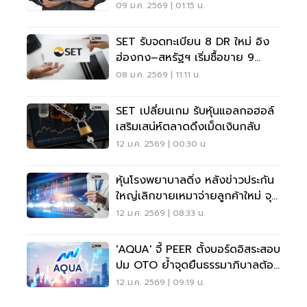
09 ม.ค. 2569 | 01:15 น.
SET รับจดทะเบียน 8 DR ใหม่ อิง
ฮ่องกง–สหรัฐฯ เริ่มซื้อขาย 9
ม.ค.นี้
08 ม.ค. 2569 | 11:11 น.
SET เปลี่ยนเกม รับหุ้นแอลกอฮอล์
เสริมเสน่ห์ตลาดดึงเม็ดเงินกลับ
12 ม.ค. 2569 | 00:30 น.
หุ้นโรงพยาบาลดิ่ง หลังข่าวประกัน
ใหญ่เลิกขายเหมาจ่ายลูกค้าใหม่ จุด
ชนวนแรงขาย
12 ม.ค. 2569 | 08:33 น.
'AQUA' จี้ PEER ตั้งบอร์ดอิสระสอบ
ปม OTO ย้ำจุดยืนธรรมาภิบาลต้อง
โปร่งใส
12 ม.ค. 2569 | 09:19 น.