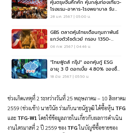
หุ้นตรุษจีนคึกคัก หุ้นกลุ่มท่องเที่ยว-
โรงแรม-อาหาร-โรงพยาบาล รับ
อานิสงส์
28 ม.ค. 2567 | 05:00 น.
GBS ตลาดหุ้นไทยเดือนกุมภาพันธ์
แกว่งตัวไซด์เวย์ กรอบ 1350-
1400 จุด
06 ก.พ. 2567 | 04:46 น.
"ไทยฟู้ดส์ กรุ๊ป" ออกหุ้นกู้ ESG
อายุ 3 ปี ดอกเบี้ย 4.80% จองซื้อ
23-25 ก.ค.นี้
18 มิ.ย. 2567 | 05:50 น.
ช่วงเกิดเหตุที่ 2 ระหว่างวันที่ 25 พฤษภาคม – 10 สิงหาคม
2559 (ช่วงเช้า) นายวินัย ร่วมกับนายนัฐวุฒิ ได้ซื้อหุ้น
TFG
และ
TFG-W1
โดยใช้ข้อมูลภายในเกี่ยวกับผลการดำเนิน
งานไตรมาสที่ 2 ปี 2559 ของ
TFG
ในบัญชีซื้อขายของ