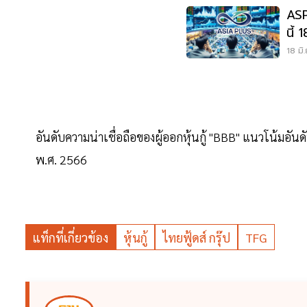
ASP
นี้ 
18 มิ
อันดับความน่าเชื่อถือของผู้ออกหุ้นกู้ "BBB" แนวโน้มอันดั
พ.ศ. 2566
แท็กที่เกี่ยวข้อง
หุ้นกู้
ไทยฟู้ดส์ กรุ๊ป
TFG