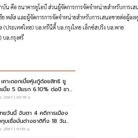
าบัน คือ ธนาคารยูโอบี ส่วนผู้จัดการการจัดจำหน่ายสำหรับการเส
เซีย พลัส และผู้จัดการการจัดจำหน่ายสำหรับการเสนอขายต่อผู้ลงท
ล (ประเทศไทย) บล.ทรีนีตี้ บล.กรุงไทย เอ็กซ์สปริง บล.พาย
 บล.กรุงศรี
เคาะดอกเบี้ยหุ้นกู้ด้อยสิทธิ ชู
เบี้ย 5 ปีแรก 6.10% ต่อปี ขาย
ก.ค.นี้
.ย. 2567 | 00:18 น.
นไทยวันนี้ จับตา 4 คดีการเมือง
ทุบเชื่อมั่นต่างชาติทิ้ง 18 วัน
หมื่นล้าน
.ย. 2567 | 01:35 น.