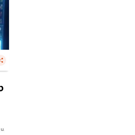
ง
 น.