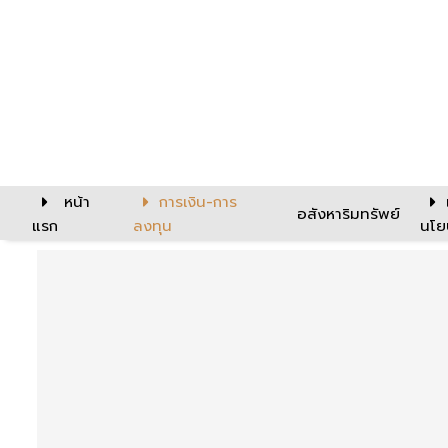
หน้า
การเงิน-การ
อสังหาริมทรัพย์
แรก
ลงทุน
นโย