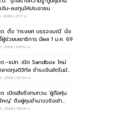
.ต.’ รุกสร้างความรู้-ภูมิคุ้มกัน
เงิน-ลงทุนให้ประชาชน
ค. 2568 | 21:11 น.
.ต. ตั้ง 'ทรงยศ บรรจงมณี' นั่ง
อี้ผู้ช่วยเลขาธิการ มีผล 1 ม.ค. 69
ค. 2568 | 09:52 น.
.ต.–ธปท. เปิด Sandbox ใหม่
ตลาดทุนดิจิทัล ชำระเงินอัตโนมัติ
บวงจร
ค. 2568 | 03:24 น.
ต. เปิดเฮียริ่งทบทวน 'ผู้ถือหุ้น
ใหญ่' ดึงผู้คุมอำนาจจริงเข้า
บ ปิดรับ 9 ม.ค. 69
ค. 2568 | 08:16 น.