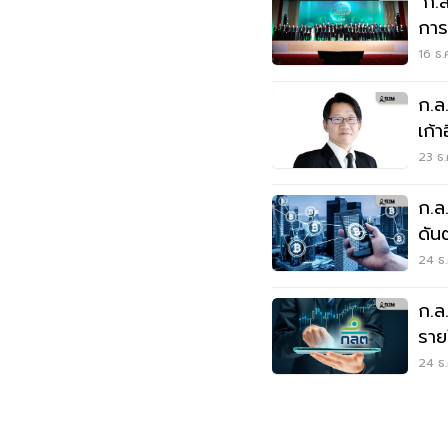
‘ก.ล
การ
16 ธ.
ก.ล
เก้า
23 ธ.
ก.ล
ดัน
คร
24 ธ.
ก.ล.
ราย
ระบ
24 ธ.