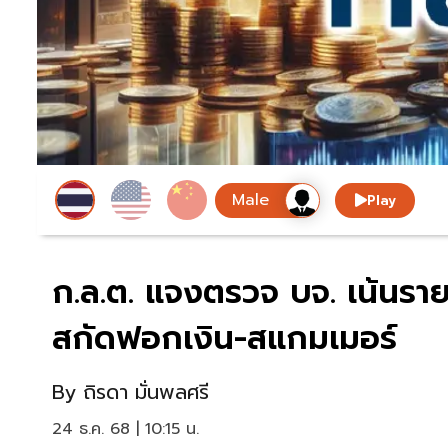
Play
ก.ล.ต. แจงตรวจ บจ. เน้นร
สกัดฟอกเงิน-สแกมเมอร์
By
ถิรดา มั่นพลศรี
24 ธ.ค. 68 | 10:15 น.