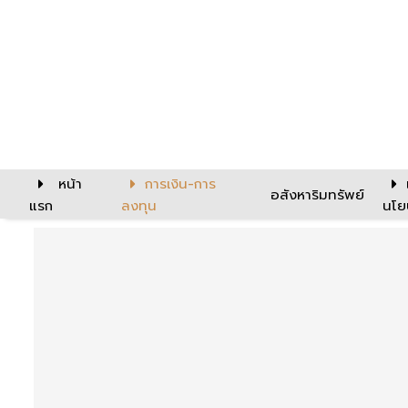
หน้า
การเงิน-การ
อสังหาริมทรัพย์
แรก
ลงทุน
นโย