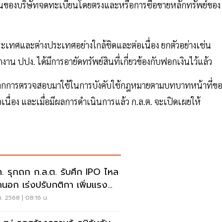
ินงานของบริษัทจดทะเบียนโดยตรงและหรือการซื้อขายหลักทรัพย์ของ
นประเทศและต่างประเทศอย่างใกล้ชิดและต่อเนื่อง ยกตัวอย่างเช่น
าน ปปง. ได้มีการอายัดทรัพย์สินที่เกี่ยวข้องกับฟอกเงินไว้แล้ว
ยู่จากการตรวจสอบมาใช้ในการบังคับใช้กฎหมายตามบทบาทหน้าที่ข
อเนื่อง และเมื่อมีผลการดำเนินการแล้ว ก.ล.ต. จะเปิดเผยให้
. รุกถก ก.ล.ต. รับศึก IPO ไหล
นอก เร่งปรับกติกา เพิ่มแรง
ใจจดทะเบียนไทย
ค. 2568 | 08:16 น.