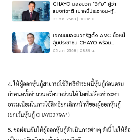
CHAYO มองบวก "วิทัย" ผู้ว่า
แบงก์ชาติ เบาหนี้ประชาชน-กู้
ดอกเบี้ยถูก
23 ก.ค. 2568 | 08:06 น.
เอกชนมองบวกรัฐตั้ง AMC ซื้อหนี้
อุ้มประชาชน CHAYO พร้อม
ซัพพอร์ตงานบริการ
05 ส.ค. 2568 | 08:39 น.
4. ให้ผู้ออกหุ้นกู้สามารถใช้สิทธิชำระหนี้หุ้นกู้ก่อนครบ
กำหนดทั้งจำนวนหรือบางส่วนได้ โดยไม่ต้องชำระค่า
ธรรมเนียมในการใช้สิทธิยกเลิกหน้าที่ของผู้ออกหุ้นกู้
(ยกเว้นหุ้นกู้ CHAYO279A*)
5. ขอผ่อนผันให้ผู้ออกหุ้นกู้ดำเนินการต่างๆ ดังนี้ ไม่ให้ถือ
เป็นเหตุผิดนัดตามข้อกำหนดสิทธิ