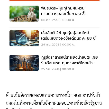
พันธบัตร–หุ้นกู้ไทยผันผวน
ท่ามกลางดอกเบี้ยขาลง ชี้
Investment Grade ยังเด่น
08 ก.ย. 2568 | 00:30 น.
เช็กลิสต์ 24 ชุดหุ้นกู้ออกใหม่
เตรียมเปิดจองซื้อเดือนต.ค. 68 นี้
24 ก.ย. 2568 | 00:00 น.
กูรูชี้ตราสารหนี้ไทยยังน่าสนใจ เผย
9 เดือนแรก ทุนต่างชาติไหลเข้า
3.2 หมื่นล้าน
25 ก.ย. 2568 | 00:00 น.
ด้านเส้นอัตราผลตอบแทนตราสารหนี้ภาคเอกชนปรับตัว
ลดลงในทิศทางเดียวกับอัตราผลตอบแทนพันธบัตรรัฐบาล