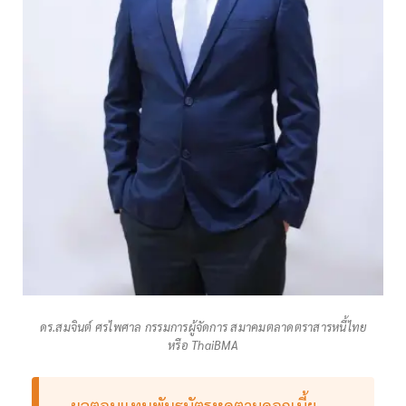
ดร.สมจินต์ ศรไพศาล กรรมการผู้จัดการ สมาคมตลาดตราสารหนี้ไทย
หรือ ThaiBMA
ผลตอบแทนพันธบัตรหดตามดอกเบี้ย