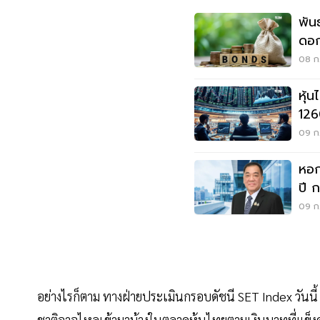
พัน
ดอก
Gra
08 ก.
หุ้
126
ในร
09 ก.
หอก
ปี 
หาม
09 ก.
อย่างไรก็ตาม ทางฝ่ายประเมินกรอบดัชนี SET Index วันนี
ชาติอาจไหลเข้ามาบ้างในตลาดหุ้นไทยตามเงินบาทที่แข็งค