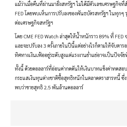
แม้ว่าเมื่อคืนที่ผ่านมาฝั่งสหรัฐฯ ไม่ได้มีตัวเลขเศรษฐก
FED โดยพบเห็นการปรับลงของพันธบัตรสหรัฐฯ ในทุกๆ รุ่
ต่อเศรษฐกิจสหรัฐฯ
โดย CME FED Watch ล่าสุดให้น้ำหนักราว 89% ที่ FED 
และจะปรับลง 3 ครั้งภายในปีนี้แต่อย่างไรก็ตามให้จับตาร
ทิศทางเงินเฟ้ออยู่ระดับสูงแต่แรงงานย่ำแย่อาจเป็นปัจจ
ทั้งนี้ ด้วยดอลลาร์ที่อ่อนค่ากดดันให้เงินบาทแข็งค่าทด
กระแสเงินทุนต่างชาติซื้อสุทธิหนักในตลาดตราสารหนี้ ซึ่งน
พบว่าขายสุทธิ 2.5 พันล้านดอลลาร์