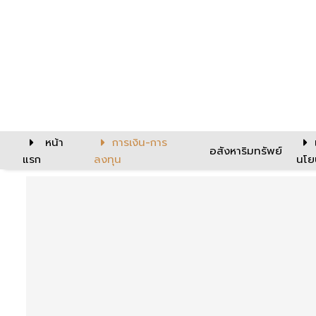
หน้า
การเงิน-การ
อสังหาริมทรัพย์
แรก
ลงทุน
นโย