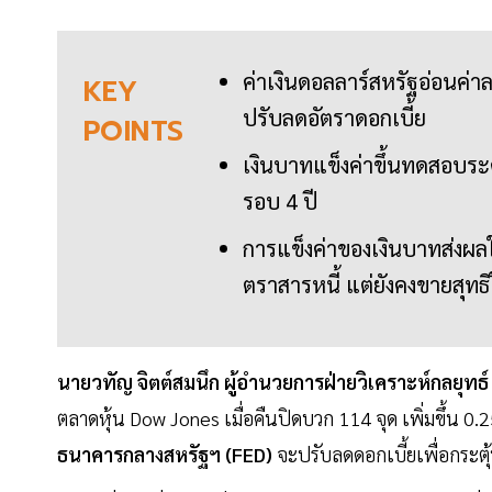
ค่าเงินดอลลาร์สหรัฐอ่อนค
KEY
ปรับลดอัตราดอกเบี้ย
POINTS
เงินบาทแข็งค่าขึ้นทดสอบระดั
รอบ 4 ปี
การแข็งค่าของเงินบาทส่งผลใ
ตราสารหนี้ แต่ยังคงขายสุทธ
นายวทัญ จิตต์สมนึก ผู้อำนวยการฝ่ายวิเคราะห์กลยุทธ
ตลาดหุ้น Dow Jones เมื่อคืนปิดบวก 114 จุด เพิ่มขึ้น 0
ธนาคารกลางสหรัฐฯ (FED)
จะปรับลดดอกเบี้ยเพื่อกระต