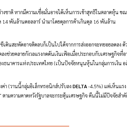
ชาติ หากมีความเชื่อมั่นอาจได้เห็นการเข้าสุทธิในตลาดหุ้น ข
นดุล 14 พันล้านดอลลาร์ นำมาโดยดุลการค้าเกินดุล 16 พันล้าน
บัญชีเดินสะพัดอาจติดลบก็เป็นไปได้จากการส่งออกจะทยอยลดลง ด้
าลดลงช่วยคลายกังวลแรงกดดันเงินเฟ้อเมื่อประกอบกับเศรษฐกิจที่อ
งของธนาคารแห่งประเทศไทย (เป็นปัจจัยหนุนหุ้นในกลุ่มการเงิน อส
า (วานนี้กลุ่มอิเล็กทรอนิกส์ปรับลง
DELTA
-4.5%) แต่เห็นแรง
T
ตามความคาดหวังรัฐบาลจะกระตุ้นเศรษฐกิจ คืนนี้ไม่มีปัจจัยสำค