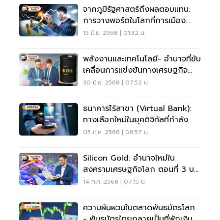
จากภูมิรัฐศาสตร์ถึงผลตอบแทน:
การวางพอร์ตในโลกที่การเมือง
กำหนดราคาหุ้น ตอนที่ 1
15 มิ.ย. 2568 | 01:32 น.
พลังงานและเทคโนโลยี- อำนาจที่ขับ
เคลื่อนการแข่งขันทางเศรษฐกิจ
ระหว่างประเทศ ตอนที่ 2
30 มิ.ย. 2568 | 07:52 น.
ธนาคารไร้สาขา (Virtual Bank):
ทางเลือกใหม่ในยุคดิจิทัลที่กำลัง
เปลี่ยนเกมการเงิน
05 ก.ค. 2568 | 06:57 น.
Silicon Gold: อำนาจใหม่ใน
สงครามเศรษฐกิจโลก ตอนที่ 3 บท
สรุปของการลงทุนในศตวรรษที่ 21
14 ก.ค. 2568 | 07:15 น.
ความผันผวนในตลาดพันธบัตรโลก
- พันธบัตรไทยกลายเป็นที่พักเงิน