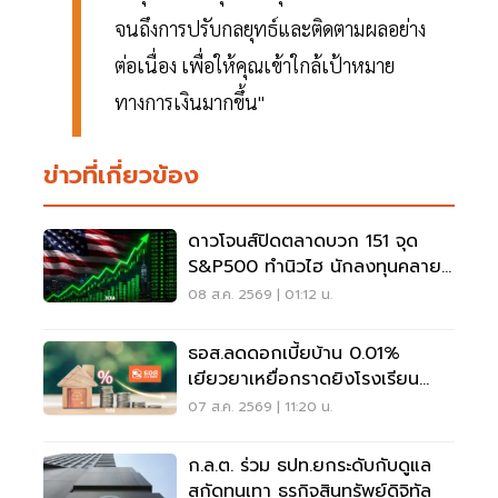
จนถึงการปรับกลยุทธ์และติดตามผลอย่าง
ต่อเนื่อง เพื่อให้คุณเข้าใกล้เป้าหมาย
ทางการเงินมากขึ้น"
ข่าวที่เกี่ยวข้อง
ดาวโจนส์ปิดตลาดบวก 151 จุด
S&P500 ทำนิวไฮ นักลงทุนคลาย
กังวลเฟดขึ้นดอกเบี้ย
08 ส.ค. 2569 | 01:12 น.
ธอส.ลดดอกเบี้ยบ้าน 0.01%
เยียวยาเหยื่อกราดยิงโรงเรียน
จ.นนทบุรี
07 ส.ค. 2569 | 11:20 น.
ก.ล.ต. ร่วม ธปท.ยกระดับกับดูแล
สกัดทุนเทา ธุรกิจสินทรัพย์ดิจิทัล