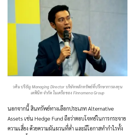
วศิน ปริธัญ Managing Director บริษัทหลักทรัพย์ที่ปรึกษาการลงทุน
เดฟินิท จำกัด ในเครือของ Finnomena Group
นอกจากนี้ สินทรัพย์ทางเลือกประเภท Alternative
Assets เช่น Hedge Fund ถือว่าตอบโจทย์ในการกระจาย
ความเสี่ยง ด้วยความผันผวนที่ต่ำ และมีโอกาสทำกำไรทั้ง