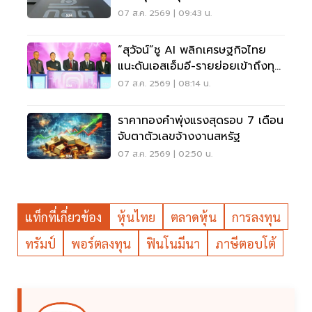
07 ส.ค. 2569 | 09:43 น.
“สุวัจน์”ชู AI พลิกเศรษฐกิจไทย
แนะดันเอสเอ็มอี-รายย่อยเข้าถึงทุน
ฝ่าวิกฤต
07 ส.ค. 2569 | 08:14 น.
ราคาทองคำพุ่งแรงสุดรอบ 7 เดือน
จับตาตัวเลขจ้างงานสหรัฐ
07 ส.ค. 2569 | 02:50 น.
แท็กที่เกี่ยวข้อง
หุ้นไทย
ตลาดหุ้น
การลงทุน
ทรัมป์
พอร์ตลงทุน
ฟินโนมีนา
ภาษีตอบโต้