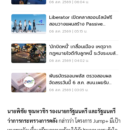
06 ส.ค. 2569 | 06:04 น.
Liberator เปิดคลาสออนไลน์ฟรี
สอนวางแผนสร้าง Passive
Income
06 ส.ค. 2569 | 05:15 น.
'นักบิดหนี้' เกลื่อนเมือง เหตุจาก
กฎหมายใจดีกับลูกหนี้ ระวังระบบล้ม
เป็นโดมิโน่
06 ส.ค. 2569 | 04:02 น.
พันธบัตรออมพลัส ตรวจสอบผล
จัดสรรวันนี้ 6 ส.ค. สบน.เผยรับ
สูงสุด 117,000 บาท
06 ส.ค. 2569 | 03:05 น.
นายพิชัย ชุณหวชิร รองนายกรัฐมนตรี และรัฐมนตรี
ว่าการกระทรวงการคลัง
กล่าวว่า โครงการ Jump+ มีเป้า