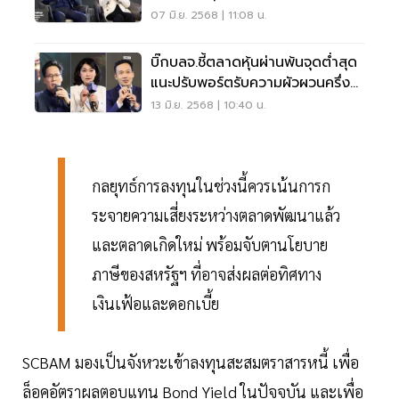
07 มิ.ย. 2568 | 11:08 น.
บิ๊กบลจ.ชี้ตลาดหุ้นผ่านพ้นจุดต่ำสุด
แนะปรับพอร์ตรับความผัวผวนครึ่งปี
หลัง
13 มิ.ย. 2568 | 10:40 น.
กลยุทธ์การลงทุนในช่วงนี้ควรเน้นการก
ระจายความเสี่ยงระหว่างตลาดพัฒนาแล้ว
และตลาดเกิดใหม่ พร้อมจับตานโยบาย
ภาษีของสหรัฐฯ ที่อาจส่งผลต่อทิศทาง
เงินเฟ้อและดอกเบี้ย
SCBAM มองเป็นจังหวะเข้าลงทุนสะสมตราสารหนี้ เพื่อ
ล็อคอัตราผลตอบแทน Bond Yield ในปัจจุบัน และเพื่อ