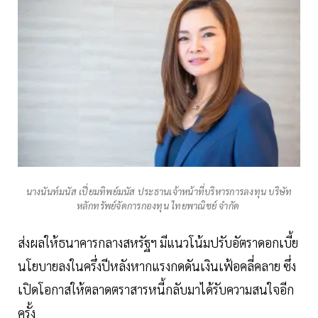
นางนันท์มนัส เปี่ยมทิพย์มนัส ประธานเจ้าหน้าที่บริหารการลงทุน บริษัท
หลักทรัพย์จัดการกองทุน ไทยพาณิชย์ จำกัด
ส่งผลให้ธนาคารกลางสหรัฐฯ มีแนวโน้มปรับอัตราดอกเบี้ย
นโยบายลงในครึ่งปีหลังหากแรงกดดันเงินเฟ้อคลี่คลาย ซึ่ง
เปิดโอกาสให้ตลาดตราสารหนี้กลับมาได้รับความสนใจอีก
ครั้ง