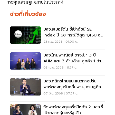
กระตุ้นเศรษฐกิจภายในประเทศ
ข่าวที่เกี่ยวข้อง
บลจ.อเบอร์ดีน ชี้เป้าดัชนี SET
Index ปี 68 กรณีดีสุด 1,450 จุด
EPS โต 5-8%
23 ก.พ. 2568 | 01:00 น.
บลจ.ไทยพาณิชย์ วางเป้า 3 ปี
AUM แตะ 3 ล้านล้าน ลูกค้า 1 ล้าน
คน
03 เม.ย. 2568 | 11:57 น.
บลจ.กสิกรไทยแนะแนวทางปรับ
พอร์ตลงทุนรับคลื่นพายุเศรษฐกิจ
07 มิ.ย. 2568 | 07:57 น.
จัดพอร์ตลงทุนครึ่งปีหลัง 2 บลจ.ชี้
เป้าตลาดหุ้นสหรัฐ-จีน